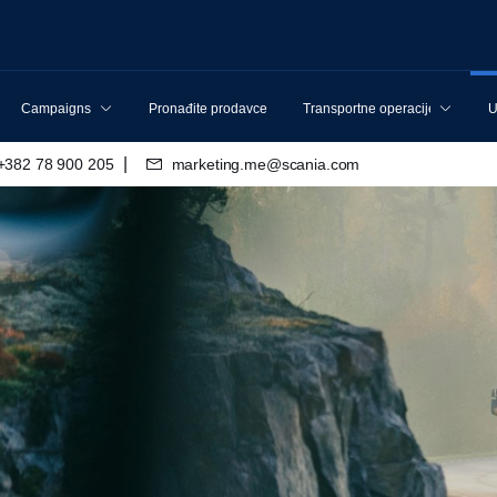
Campaigns
Pronađite prodavce
Transportne operacije
U
|
+382 78 900 205
marketing.me@scania.com