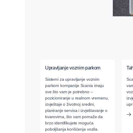
Upravljanje voznim parkom
Ta
Sistemi za upravljanje voznim
Sca
parkom kompanije Scania imaju
vam
sve što vam je potrebno –
voz
pozicioniranje u realnom vremenu,
izv
izvještaje o životnoj sredini,
upr
planiranje servisa i izvještavanje o
kvarovima, što vam pomaže da
brzo identifikujete moguća
poboljšanja korišćenja vozila.