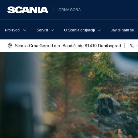
CRNA GORA
Proizvodi
Servisi
O Scania grupaciji
Javite nam se
|
Scania Crna Gora d.o.o. Bandići bb, 81410 Danilovgrad