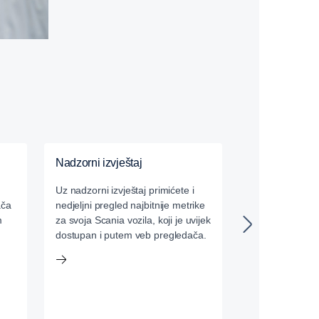
Nadzorni izvještaj
Usluge na baz
Uz nadzorni izvještaj primićete i
Uz pomoć naše 
ača
nedjeljni pregled najbitnije metrike
podacima, svi n
m
za svoja Scania vozila, koji je uvijek
za upravljanje
dostupan i putem veb pregledača.
trećih lica mog
sa vašim Scania
dobijaju sve naj
kako bi analizira