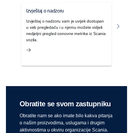
Izvještaj o nadzoru
Kont
Izvještaj o nadzoru vam je uvijek dostupan
Kontr
u veb pregledaču i u njemu možete vidjeti
digit
nedjeljni pregled osnovne metrike iz Scania
stvar
vozila.
vaše
Obratite se svom zastupniku
Obratite nam se ako imate bilo kakva pitanja
o našim proizvodima, uslugama i drugim
aktivnostima u okviru organizacije Scania.