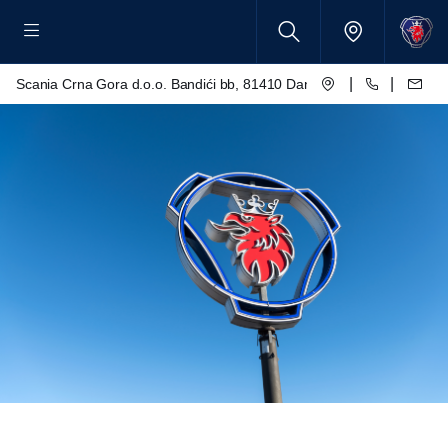
|
|
Scania Crna Gora d.o.o. Bandići bb, 81410 Danilovgrad