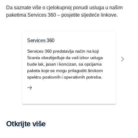
Da saznate više o cjelokupnoj ponudi usluga u našim
paketima Services 360 – posjetite sljedeće linkove.
Services 360
Pro
Services 360 predstavlja način na koji
Da b
Scania obezbjeđuje da vaš izbor usluga
prod
bude lak, jasan i koncizan, sa opcijama
Pro 
paketa koje se mogu prilagoditi širokom
park
spektru poslovnih i operativnih potreba.
Otkrijte više