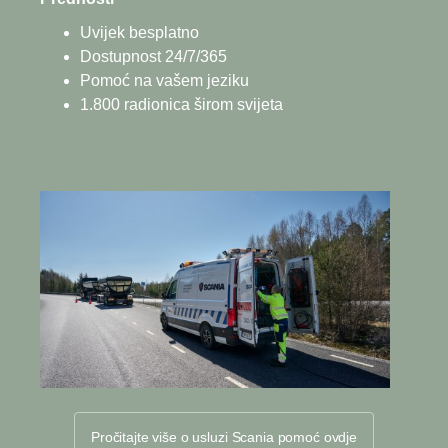
Uvijek besplatno
Dostupnost 24/7/365
Pomoć na vašem jeziku
1.800 radionica širom svijeta
Pročitajte više o usluzi Scania pomoć ovdje