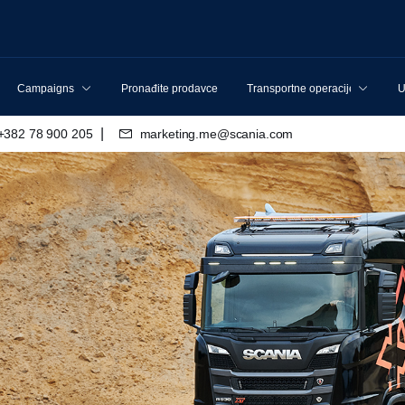
Campaigns
Pronađite prodavce
Transportne operacije
U
|
+382 78 900 205
marketing.me@scania.com