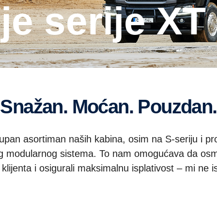
ije serije XT
Snažan. Moćan. Pouzdan.
upan asortiman naših kabina, osim na S-seriju i p
og modularnog sistema. To nam omogućava da osmis
lijenta i osigurali maksimalnu isplativost – mi ne 