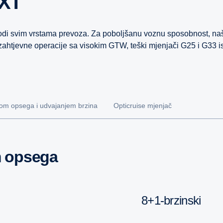
 XT
i svim vrstama prevoza. Za poboljšanu voznu sposobnost, naši 
zahtjevne operacije sa visokim GTW, teški mjenjači G25 i G33 is
om opsega i udvajanjem brzina
Opticruise mjenjač
m opsega
8+1-brzinski