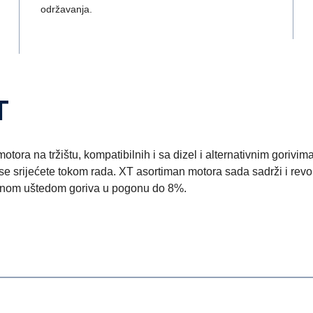
održavanja.
T
tora na tržištu, kompatibilnih i sa dizel i alternativnim goriv
e srijećete tokom rada. XT asortiman motora sada sadrži i revo
nom uštedom goriva u pogonu do 8%.