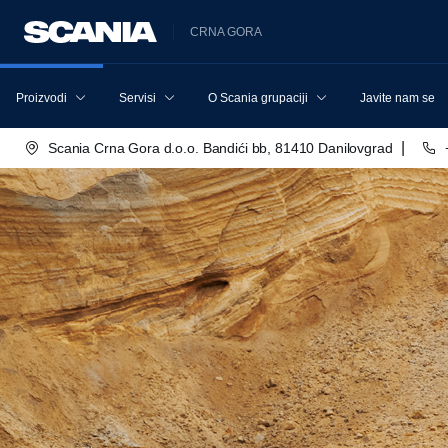
CRNA GORA
Proizvodi
Servisi
O Scania grupaciji
Javite nam se
|
Scania Crna Gora d.o.o. Bandići bb, 81410 Danilovgrad