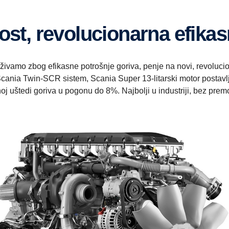
vost, revolucionarna efika
uživamo zbog efikasne potrošnje goriva, penje na novi, revolucio
cania Twin-SCR sistem, Scania Super 13-litarski motor postavlja
j uštedi goriva u pogonu do 8%. Najbolji u industriji, bez prem