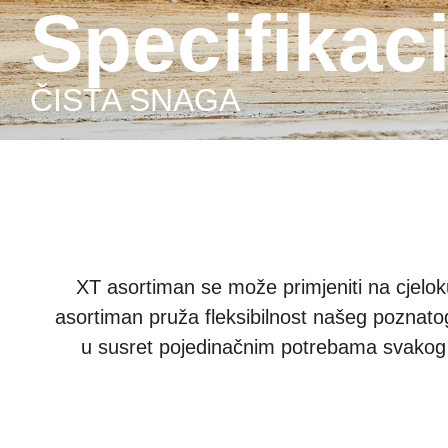
Specifikac
ČISTA SNAGA
XT asortiman se može primjeniti na cjelok
asortiman pruža fleksibilnost našeg poznat
u susret pojedinačnim potrebama svakog k