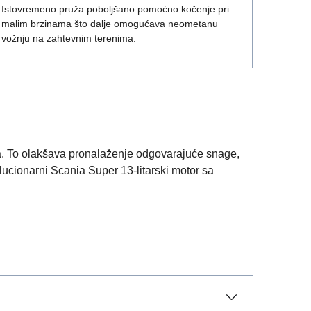
Istovremeno pruža poboljšano pomoćno kočenje pri
malim brzinama što dalje omogućava neometanu
vožnju na zahtevnim terenima.
ima. To olakšava pronalaženje odgovarajuće snage,
lucionarni Scania Super 13-litarski motor sa