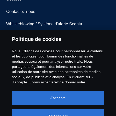
Contactez-nous
Whistleblowing / Système d'alerte Scania
Codes de Conduite Scania
Politique de cookies
Code de Conduite Fournisseurs
Nous utilisons des cookies pour personnaliser le contenu
et les publicités, pour fournir des fonctionnalités de
Non-réexportation vers la Russie et/ou le Belarus
médias sociaux et pour analyser notre trafic. Nous
partageons également des informations sur votre
utilisation de notre site avec nos partenaires de médias
Paramètres des cookies
sociaux, de publicité et d'analyse. En cliquant sur «
J’accepte », vous accepterez de donner votre
consentement à tous les cookies utilisés et aux
informations partagées. Vous pouvez également gérer
vos cookies en cliquant sur « Paramètres des cookies »
J’accepte
et en sélectionnant les catégories que vous souhaitez
accepter. Pour une explication plus détaillée de la façon
dont nous utilisons les cookies, veuillez consulter notre