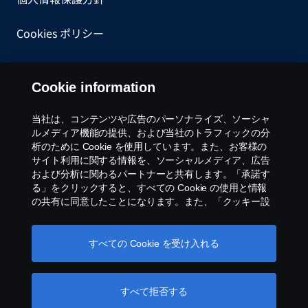
Cookies ポリシー
一般購買約款
Cookie information
内部告発について
当社は、コンテンツや広告のパーソナライズ、ソーシャ
ルメディア機能の提供、および当社のトラフィックの分
Cookie settings
析のために Cookie を使用しています。また、お客様の
サイト利用に関する情報を、ソーシャルメディア、広告
および分析に関わるパートナーと共有します。「承諾す
る」をクリックすると、すべての Cookie の使用と情報
の共有に同意したことになります。また、「クッキー設
定」をクリックし、受け入れるカテゴリーを選択するこ
とで、Cookieを管理することができます。Cookie の使用
方法の詳細については、このテキストの下にあるリンク
すべての Cookie を受け入れる
©スカニアジャパン 株式会社 2026 〒108-0014 東
をクリックして、当社の Cookie のセクションをご覧く
京都港区芝4-4-20 グーゴルプレックスミレニアム
ださい。
Cookie policy
ビル8階 Tel: 03 6735 3535 ※当ウェブサイトに掲載
すべて拒否する
されている画像は欧州仕様車の画像を含みます。日