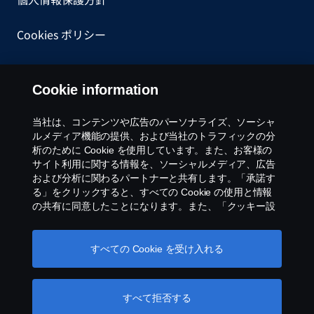
Cookies ポリシー
一般購買約款
Cookie information
内部告発について
当社は、コンテンツや広告のパーソナライズ、ソーシャ
ルメディア機能の提供、および当社のトラフィックの分
Cookie settings
析のために Cookie を使用しています。また、お客様の
サイト利用に関する情報を、ソーシャルメディア、広告
および分析に関わるパートナーと共有します。「承諾す
る」をクリックすると、すべての Cookie の使用と情報
の共有に同意したことになります。また、「クッキー設
定」をクリックし、受け入れるカテゴリーを選択するこ
とで、Cookieを管理することができます。Cookie の使用
方法の詳細については、このテキストの下にあるリンク
すべての Cookie を受け入れる
©スカニアジャパン 株式会社 2026 〒108-0014 東
をクリックして、当社の Cookie のセクションをご覧く
京都港区芝4-4-20 グーゴルプレックスミレニアム
ださい。
Cookie policy
ビル8階 Tel: 03 6735 3535 ※当ウェブサイトに掲載
すべて拒否する
されている画像は欧州仕様車の画像を含みます。日