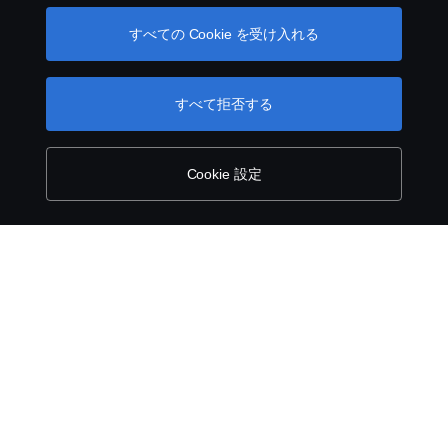
とで、Cookieを管理することができます。Cookie の使用
一般購買約款
方法の詳細については、このテキストの下にあるリンク
すべての Cookie を受け入れる
をクリックして、当社の Cookie のセクションをご覧く
ださい。
Cookie policy
内部告発について
すべて拒否する
Cookie settings
Cookie 設定
©スカニアジャパン 株式会社 2026 〒108-0014 東
京都港区芝4-4-20 グーゴルプレックスミレニアム
ビル8階 Tel: 03 6735 3535 ※当ウェブサイトに掲載
されている画像は欧州仕様車の画像を含みます。日
本で販売している仕様と異なる場合がありますの
で、あらかじめご了承ください。