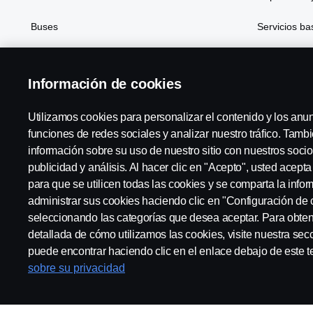
Buses
Servicios b
Soluciones de generación de energía
Financiación
Información de cookies
Atributos
Utilizamos cookies para personalizar el contenido y los anu
funciones de redes sociales y analizar nuestro tráfico. Tam
información sobre su uso de nuestro sitio con nuestros socio
Scania in Your Region:
Scania Hispania, S.A. - Región 
publicidad y análisis. Al hacer clic en "Acepto", usted acept
para que se utilicen todas las cookies y se comparta la inf
administrar sus cookies haciendo clic en "Configuración de 
seleccionando las categorías que desea aceptar. Para obte
detallada de cómo utilizamos las cookies, visite nuestra sec
Aviso Legal
Declaración de Privacidad
Contacta con no
puede encontrar haciendo clic en el enlace debajo de este t
sobre su privacidad