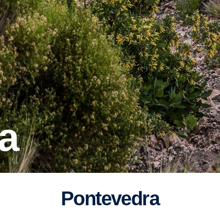
ra
Ponte­vedra