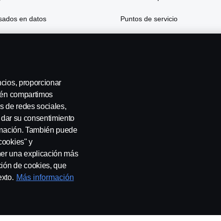
asados en datos
Puntos de servicio
 y seguros
ncios, proporcionar
bién compartimos
s de redes sociales,
Noroeste
a dar su consentimiento
ormación. También puede
cookies" y
ner una explicación más
ción de cookies, que
sotros
Whistleblowing
Política de cookies
Cookie settings
exto.
Más información