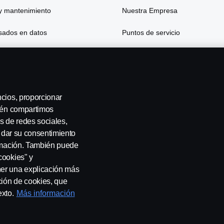
y mantenimiento
Nuestra Empresa
asados en datos
Puntos de servicio
 y seguros
ncios, proporcionar
bién compartimos
s de redes sociales,
Noroeste
a dar su consentimiento
ormación. También puede
cookies" y
ner una explicación más
ción de cookies, que
sotros
Whistleblowing
Política de cookies
Cookie settings
exto.
Más información