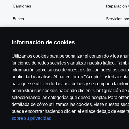
Camiones
Reparación 
Buses
Servicios b
Soluciones de generación de energía
Financiación
Información de cookies
Atributos
Utilizamos cookies para personalizar el contenido y los anu
funciones de redes sociales y analizar nuestro tráfico. Tam
información sobre su uso de nuestro sitio con nuestros socio
Scania in Your Region:
Scania Hispania, S.A. - Región 
publicidad y análisis. Al hacer clic en "Acepto", usted acept
para que se utilicen todas las cookies y se comparta la inf
administrar sus cookies haciendo clic en "Configuración de 
seleccionando las categorías que desea aceptar. Para obte
detallada de cómo utilizamos las cookies, visite nuestra sec
Aviso Legal
Declaración de Privacidad
Contacta con no
puede encontrar haciendo clic en el enlace debajo de este t
sobre su privacidad