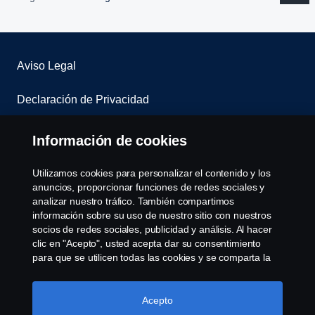
Aviso Legal
Declaración de Privacidad
Contacta con nosotros
Información de cookies
Whistleblowing
Utilizamos cookies para personalizar el contenido y los
anuncios, proporcionar funciones de redes sociales y
Política de cookies
analizar nuestro tráfico. También compartimos
información sobre su uso de nuestro sitio con nuestros
socios de redes sociales, publicidad y análisis. Al hacer
Cookie settings
clic en "Acepto", usted acepta dar su consentimiento
para que se utilicen todas las cookies y se comparta la
información. También puede administrar sus cookies
haciendo clic en "Configuración de cookies" y
seleccionando las categorías que desea aceptar. Para
Acepto
obtener una explicación más detallada de cómo