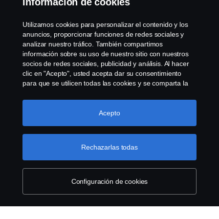
Información de cookies
Whistleblowing
Utilizamos cookies para personalizar el contenido y los
anuncios, proporcionar funciones de redes sociales y
Política de cookies
analizar nuestro tráfico. También compartimos
información sobre su uso de nuestro sitio con nuestros
socios de redes sociales, publicidad y análisis. Al hacer
Cookie settings
clic en "Acepto", usted acepta dar su consentimiento
para que se utilicen todas las cookies y se comparta la
información. También puede administrar sus cookies
haciendo clic en "Configuración de cookies" y
seleccionando las categorías que desea aceptar. Para
Acepto
obtener una explicación más detallada de cómo
utilizamos las cookies, visite nuestra sección de cookies,
que puede encontrar haciendo clic en el enlace debajo
Rechazarlas todas
© Copyright Scania 2022 All rights reserved. Scania
de este texto.
Más información sobre su privacidad
CV AB (publ), SE-151 87 Södertälje, Sweden, Tel:
+46-8-55 38 10 00, Fax: +46-8-55 38 10 37.
Configuración de cookies