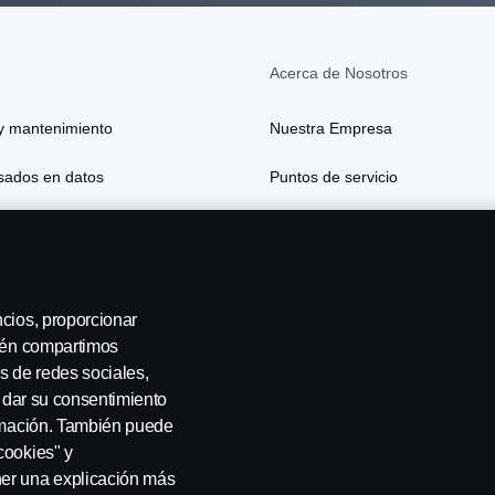
Acerca de Nosotros
y mantenimiento
Nuestra Empresa
asados en datos
Puntos de servicio
 y seguros
ncios, proporcionar
bién compartimos
s de redes sociales,
a dar su consentimiento
ormación. También puede
cookies" y
ner una explicación más