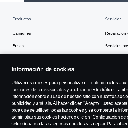
Productos
Servicios
Camiones
Reparación 
Buses
Servicios b
Soluciones de generación de energía
Financiación
Información de cookies
Atributos
Utilizamos cookies para personalizar el contenido y los anu
funciones de redes sociales y analizar nuestro tráfico. Tam
información sobre su uso de nuestro sitio con nuestros socio
Scania in Your Region:
Scania Hispania Canarias
publicidad y análisis. Al hacer clic en "Acepto", usted acept
para que se utilicen todas las cookies y se comparta la inf
administrar sus cookies haciendo clic en "Configuración de 
seleccionando las categorías que desea aceptar. Para obte