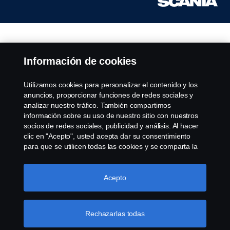
Información de cookies
Utilizamos cookies para personalizar el contenido y los
anuncios, proporcionar funciones de redes sociales y
analizar nuestro tráfico. También compartimos
información sobre su uso de nuestro sitio con nuestros
socios de redes sociales, publicidad y análisis. Al hacer
clic en "Acepto", usted acepta dar su consentimiento
para que se utilicen todas las cookies y se comparta la
información. También puede administrar sus cookies
haciendo clic en "Configuración de cookies" y
seleccionando las categorías que desea aceptar. Para
Acepto
obtener una explicación más detallada de cómo
utilizamos las cookies, visite nuestra sección de cookies,
que puede encontrar haciendo clic en el enlace debajo
Rechazarlas todas
de este texto.
Más información sobre su privacidad