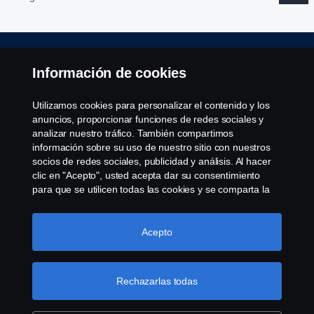
Aviso Legal
Información de cookies
Declaración de Privacidad
Utilizamos cookies para personalizar el contenido y los
anuncios, proporcionar funciones de redes sociales y
Política de cookies
analizar nuestro tráfico. También compartimos
información sobre su uso de nuestro sitio con nuestros
socios de redes sociales, publicidad y análisis. Al hacer
Cookie settings
clic en "Acepto", usted acepta dar su consentimiento
para que se utilicen todas las cookies y se comparta la
información. También puede administrar sus cookies
haciendo clic en "Configuración de cookies" y
seleccionando las categorías que desea aceptar. Para
Acepto
obtener una explicación más detallada de cómo
utilizamos las cookies, visite nuestra sección de cookies,
que puede encontrar haciendo clic en el enlace debajo
Rechazarlas todas
© Copyright Scania 2022 All rights reserved. Scania
de este texto.
Más información sobre su privacidad
CV AB (publ), SE-151 87 Södertälje, Sweden, Tel:
+46-8-55 38 10 00, Fax: +46-8-55 38 10 37.