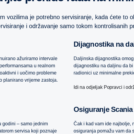
jim vozilima je potrebno servisiranje, kada ćete to oba
ervisiranje i održavanje samo tokom kontrolisanih 
Dijagnostika na da
nuirano ažuriramo intervale
Daljinska dijagnostika omog
o performansama u realnom
dijagnostiku na daljinu da bi 
aktivni i uočimo probleme
radionici uz minimalne preki
o planirano vrijeme zastoja.
Idi na odjeljak Popravci i od
Osiguranje Scania
u godini – samo jednim
Čak i kad vam ide najbolje, 
atorom servisa koji poznaje
osiguranja pomažu vam da sman