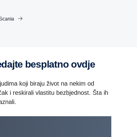
 Scania
edajte besplatno ovdje
udima koji biraju život na nekim od
k i reskirali vlastitu bezbjednost. Šta ih
aznali.