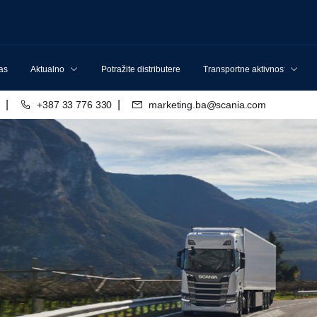
nas
Aktualno
Potražite distributere
Transportne aktivnosti
|
|
o
+387 33 776 330
marketing.ba@scania.com