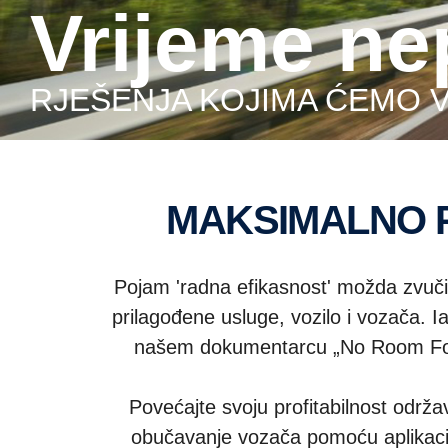
Vrijeme n
RJEŠENJA KOJIMA ĆEMO 
MAKSIMALNO
Pojam 'radna efikasnost' možda zvuči 
prilagođene usluge, vozilo i vozača. Ia
našem dokumentarcu „No Room For D
Povećajte svoju profitabilnost održ
obučavanje vozača pomoću aplikacije