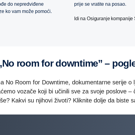
 dođe do nepredviđene
prije se vratite na posao.
 veze ko vam može pomoći.
Idi na Osiguranje kompanije
 „No room for downtime” – pogl
ma No Room for Downtime, dokumentarne serije o lj
ćemo vozače koji bi učinili sve za svoje poslove – ča
še? Kakvi su njihovi životi? Kliknite dolje da biste s