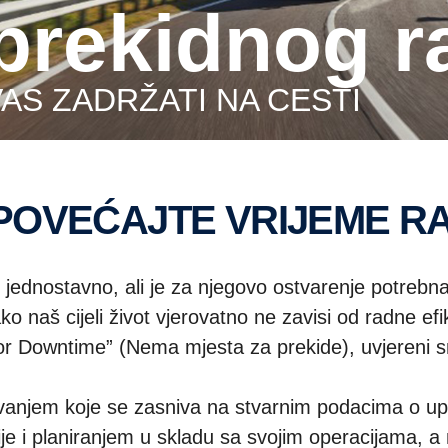
eprekidnog r
VAS ZADRŽATI NA CESTI
 POVEĆAJTE VRIJEME R
jednostavno, ali je za njegovo ostvarenje potrebna
ko naš cijeli život vjerovatno ne zavisi od radne ef
owntime” (Nema mjesta za prekide), uvjereni smo
avanjem koje se zasniva na stvarnim podacima o up
 i planiranjem u skladu sa svojim operacijama, a 