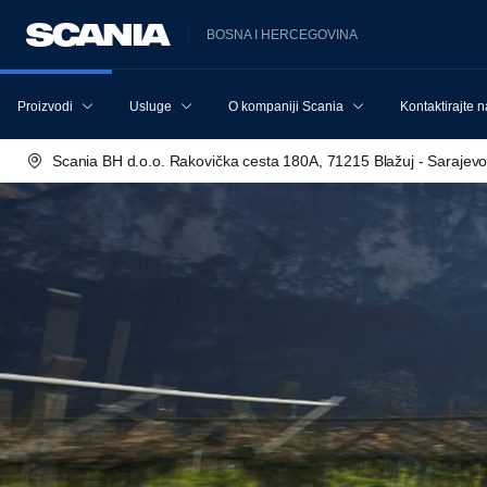
BOSNA I HERCEGOVINA
Proizvodi
Usluge
O kompaniji Scania
Kontaktirajte 
Scania BH d.o.o. Rakovička cesta 180A, 71215 Blažuj - Sarajev