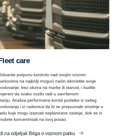
Fleet care
Ostvarite potpunu kontrolu nad svojim voznim
parkovima na najbolji mogući način iskoristite svoje
poslovanje, bez obzira na marke ili starost, i budite
uvjereni da svako vozilo radi u savršenom
stanju. Analiza performansi koristi podatke iz vašeg
poslovanja i iz radionica da bi se prepoznale smetnje u
radu koje mogu izazvati neplanirane zastoje, dok se vi
možete koncentrisati na svoj posao.
Idi na odjeljak Briga o voznom parku