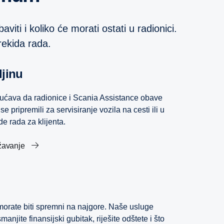
viti i koliko će morati ostati u radionici.
prekida rada.
ljinu
ućava da radionice i Scania Assistance obave
se pripremili za servisiranje vozila na cesti ili u
de rada za klijenta.
ržavanje
morate biti spremni na najgore. Naše usluge
jite finansijski gubitak, riješite odštete i što