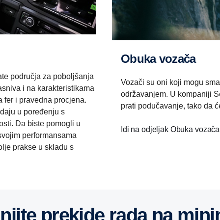
Obuka vozača
e područja za poboljšanja
Vozači su oni koji mogu sman
niva i na karakteristikama
održavanjem. U kompaniji S
a fer i pravedna procjena.
prati podučavanje, tako da će
 daju u poređenju s
osti. Da biste pomogli u
Idi na odjeljak Obuka vozač
a svojim performansama
lje prakse u skladu s
anjite prekide rada na mi