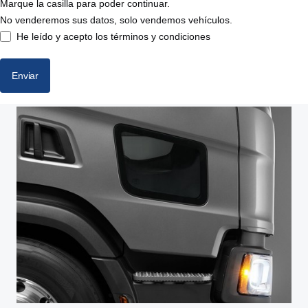
Marque la casilla para poder continuar.
Bolívar
No venderemos sus datos, solo vendemos vehículos.
He leído y acepto los términos y condiciones
Carabobo
Cojedes
Enviar
Delta Amacuro
Dependencias Federales
Distrito Federal
Falcón
Guárico
Lara