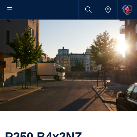
P250 B4x2NZ