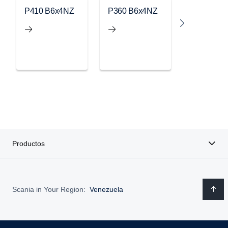
P410 B6x4NZ
P360 B6x4NZ
P310 B4x
Productos
Scania in Your Region:
Venezuela