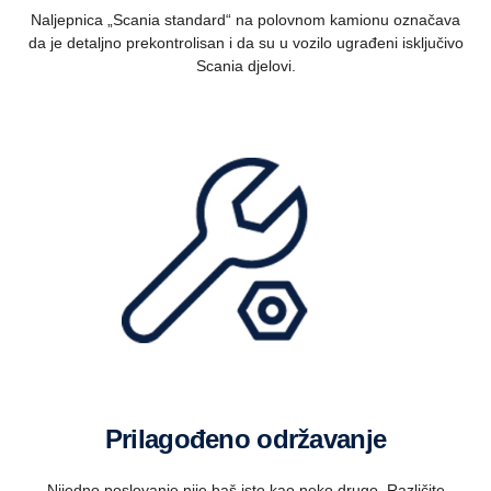
Naljepnica „Scania standard“ na polovnom kamionu označava
da je detaljno prekontrolisan i da su u vozilo ugrađeni isključivo
Scania djelovi.
Prilagođeno održavanje
Nijedno poslovanje nije baš isto kao neko drugo. Različite