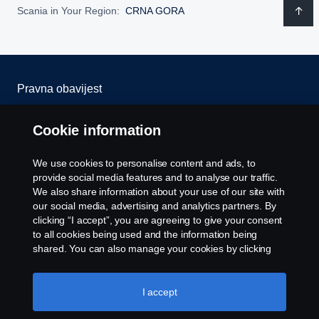
Scania in Your Region:
CRNA GORA
Pravna obavijest
Izjava o privatnosti
Cookie information
Kolačići
We use cookies to personalise content and ads, to
provide social media features and to analyse our traffic.
Javite nam se
We also share information about your use of our site with
our social media, advertising and analytics partners. By
clicking “I accept”, you are agreeing to give your consent
Postavke kolačića
to all cookies being used and the information being
shared. You can also manage your cookies by clicking
the “Cookie settings” and selecting the categories you’d
like to accept. For a more detailed explanation of how we
use cookies, please visit our cookies section, which you
I accept
can find by clicking the link below this text.
Cookie policy