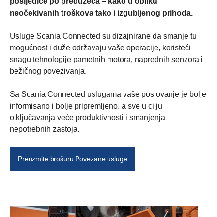
posljedice po preduzeća – kako u obliku
neočekivanih troškova tako i izgubljenog prihoda.
Usluge Scania Connected su dizajnirane da smanje tu
mogućnost i duže održavaju vaše operacije, koristeći
snagu tehnologije pametnih motora, naprednih senzora i
bežičnog povezivanja.
Sa Scania Connected uslugama vaše poslovanje je bolje
informisano i bolje pripremljeno, a sve u cilju
otključavanja veće produktivnosti i smanjenja
nepotrebnih zastoja.
Preuzmite brošuru Povezane usluge