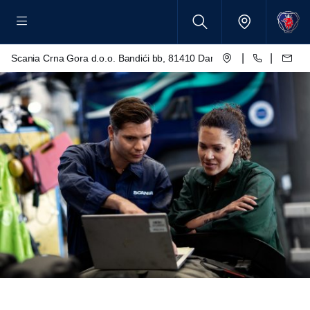
|
|
Scania Crna Gora d.o.o. Bandići bb, 81410 Danilovgrad