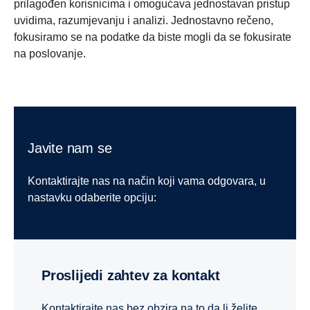
prilagođen korisnicima i omogućava jednostavan pristup
uvidima, razumjevanju i analizi. Jednostavno rečeno,
fokusiramo se na podatke da biste mogli da se fokusirate
na poslovanje.
Da bi sistemi napajanja funkcionisali najbolje što
mogu, potrebno ih je navesti u skladu sa
predviđenom upotrebom, instalirati i optimalno
Javite nam se
prilagoditi.
Kontaktirajte nas na način koji vama odgovara, u
Usluge integracije napajanja kompanije Scania se
nastavku odaberite opciju:
sastoje od podrške pri instalaciji i optimizacije snage i
čine upravo to. Uz pomoć i podršku naših stručnih
inženjera, i proizvođačima i korisnicima se obezbjeđuje
bezbrižan rad, jer dobijaju još bolji proizvod.
Proslijedi zahtev za kontakt
Preuzmite našu brošuru da biste detaljno pregledali
ponudu.
Kontaktirajte nas bez obzira na to da li želite