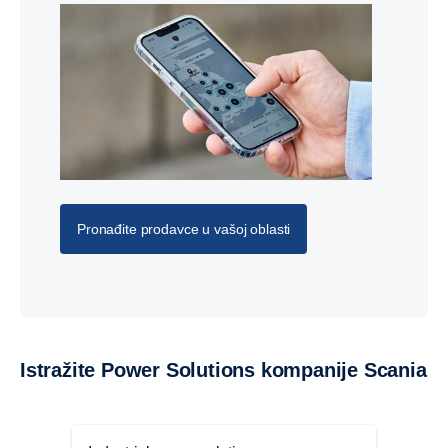
Scania daju savjete, smjernice i ličnu pomoć u ranim
fazama.
To znači da će sistem napajanja biti pravilno naveden i
da se ispravno rukuje instalacijom, što dovodi do potpune
integracije između raznih softverskih i hardverskih
komponenti.
Angažovanje inženjera u fazama dizajna i primjene
obezbjeđuje neometan industrijski proces, ispunjenje
Pronađite prodavce u vašoj oblasti
zahtjeva i pruža najbolji mogući proizvod u smislu
pouzdanosti, efikasnosti i smanjenja emisija.
Istražite Power Solutions kompanije Scania