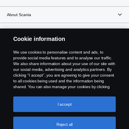
performanse na potpuno novi nivo.
About Scania
Cookie information
Scania in Your Region:
CRNA GORA
We use cookies to personalise content and ads, to
provide social media features and to analyse our traffic.
We also share information about your use of our site with
our social media, advertising and analytics partners. By
Pravna obavijest
clicking “I accept”, you are agreeing to give your consent
to all cookies being used and the information being
Izjava o privatnosti
shared. You can also manage your cookies by clicking
the “Cookie settings” and selecting the categories you’d
like to accept. For a more detailed explanation of how we
Kolačići
use cookies, please visit our cookies section, which you
I accept
can find by clicking the link below this text.
Cookie policy
Javite nam se
Reject all
Postavke kolačića