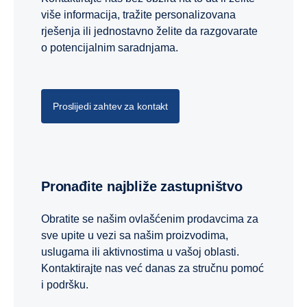
više informacija, tražite personalizovana
rješenja ili jednostavno želite da razgovarate
Preuzmite brošuru o uslugama integracije napajanja
o potencijalnim saradnjama.
Proslijedi zahtev za kontakt
Pronađite najbliže zastupništvo
Obratite se našim ovlašćenim prodavcima za
sve upite u vezi sa našim proizvodima,
uslugama ili aktivnostima u vašoj oblasti.
Podrška za instalaciju
Kontaktirajte nas već danas za stručnu pomoć
i podršku.
Kroz podršku za instalaciju, inženjeri kompanije