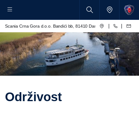
|
|
Scania Crna Gora d.o.o. Bandići bb, 81410 Danilovgrad
Održivost