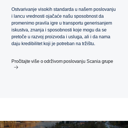
Ostvarivanje visokih standarda u našem poslovanju
i lancu vrednosti ojačaće našu sposobnost da
promenimo pravila igre u transportu generisanjem
iskustva, znanja i sposobnosti koje mogu da se
pretoče u razvoj proizvoda i usluga, ali i da nama
daju kredibilitet koji je potreban na tržištu.
Pročitajte više o održivom poslovanju Scania grupe
Naučno zasnovani ciljevi kompanije Scania
Transport i Agenda 2030
Karijera
Inovacije u okviru transportnih rješenja