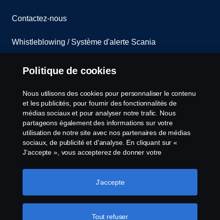
Contactez-nous
Whistleblowing / Système d'alerte Scania
Codes de Conduite Scania
Politique de cookies
Code de Conduite Fournisseurs
Nous utilisons des cookies pour personnaliser le contenu
et les publicités, pour fournir des fonctionnalités de
Non-réexportation vers la Russie et/ou le Belarus
médias sociaux et pour analyser notre trafic. Nous
partageons également des informations sur votre
utilisation de notre site avec nos partenaires de médias
Paramètres des cookies
sociaux, de publicité et d'analyse. En cliquant sur «
J’accepte », vous accepterez de donner votre
consentement à tous les cookies utilisés et aux
informations partagées. Vous pouvez également gérer
vos cookies en cliquant sur « Paramètres des cookies »
J’accepte
et en sélectionnant les catégories que vous souhaitez
accepter. Pour une explication plus détaillée de la façon
dont nous utilisons les cookies, veuillez consulter notre
Tout refuser
© Copyright Scania 2024 All rights reserved. Scania