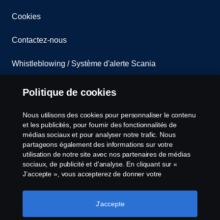
Cookies
Contactez-nous
Whistleblowing / Système d'alerte Scania
Codes de Conduite Scania
Politique de cookies
Code de Conduite Fournisseurs
Nous utilisons des cookies pour personnaliser le contenu
et les publicités, pour fournir des fonctionnalités de
Non-réexportation vers la Russie et/ou le Belarus
médias sociaux et pour analyser notre trafic. Nous
partageons également des informations sur votre
utilisation de notre site avec nos partenaires de médias
Paramètres des cookies
sociaux, de publicité et d'analyse. En cliquant sur «
J’accepte », vous accepterez de donner votre
consentement à tous les cookies utilisés et aux
informations partagées. Vous pouvez également gérer
vos cookies en cliquant sur « Paramètres des cookies »
J’accepte
et en sélectionnant les catégories que vous souhaitez