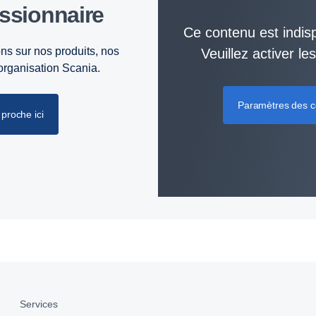
essionnaire
Ce contenu est indisp
ns sur nos produits, nos
Veuillez activer l
’organisation Scania.
Paramètres des c
proche ici
Services