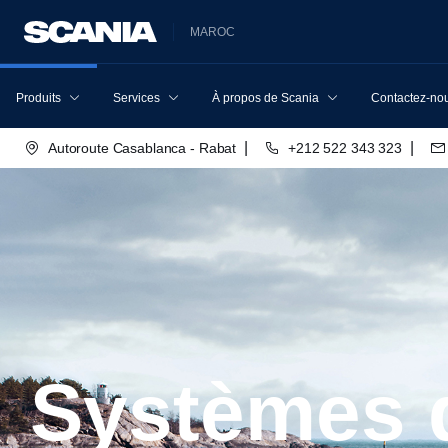
MAROC
Produits
Services
À propos de Scania
Contactez-no
|
|
Autoroute Casablanca - Rabat
+212 522 343 323
Systèmes de motorisation