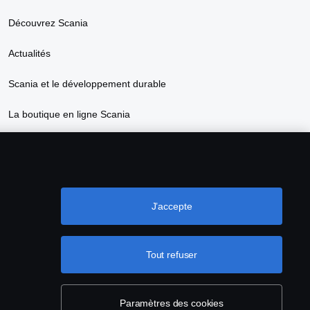
Découvrez Scania
Actualités
Scania et le développement durable
La boutique en ligne Scania
J’accepte
Tout refuser
Code de Conduite Fournisseurs
Non-réexportation vers la Russie et/ou le Belarus
Paramètres des cookies