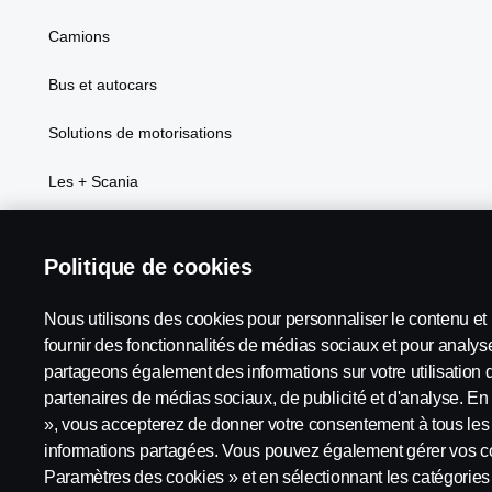
Camions
Bus et autocars
Solutions de motorisations
Les + Scania
Politique de cookies
Scania dans votre région :
Maroc
Nous utilisons des cookies pour personnaliser le contenu et l
fournir des fonctionnalités de médias sociaux et pour analyse
partageons également des informations sur votre utilisation 
partenaires de médias sociaux, de publicité et d'analyse. En 
Avis juridique
Politique de confidentialité
Cookies
Contactez-nous
», vous accepterez de donner votre consentement à tous les 
informations partagées. Vous pouvez également gérer vos co
Paramètres des cookies
Paramètres des cookies » et en sélectionnant les catégorie