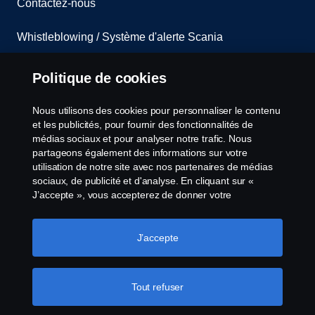
Contactez-nous
Whistleblowing / Système d'alerte Scania
Codes de Conduite Scania
Politique de cookies
Code de Conduite Fournisseurs
Nous utilisons des cookies pour personnaliser le contenu
et les publicités, pour fournir des fonctionnalités de
Non-réexportation vers la Russie et/ou le Belarus
médias sociaux et pour analyser notre trafic. Nous
partageons également des informations sur votre
utilisation de notre site avec nos partenaires de médias
Paramètres des cookies
sociaux, de publicité et d'analyse. En cliquant sur «
J’accepte », vous accepterez de donner votre
consentement à tous les cookies utilisés et aux
informations partagées. Vous pouvez également gérer
vos cookies en cliquant sur « Paramètres des cookies »
J’accepte
et en sélectionnant les catégories que vous souhaitez
accepter. Pour une explication plus détaillée de la façon
dont nous utilisons les cookies, veuillez consulter notre
Tout refuser
© Copyright Scania 2024 All rights reserved. Scania
section cookies, que vous pouvez trouver en cliquant sur
CV AB (publ), SE-151 87 Södertälje, Sweden, Tel:
le lien sous ce texte.
Pour en savoir plus sur la