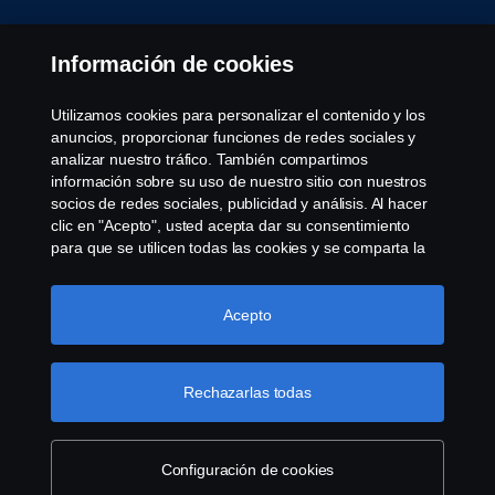
Aviso Legal
Información de cookies
Declaración de Privacidad
Utilizamos cookies para personalizar el contenido y los
anuncios, proporcionar funciones de redes sociales y
Política de cookies
analizar nuestro tráfico. También compartimos
información sobre su uso de nuestro sitio con nuestros
socios de redes sociales, publicidad y análisis. Al hacer
Cookie settings
clic en "Acepto", usted acepta dar su consentimiento
para que se utilicen todas las cookies y se comparta la
información. También puede administrar sus cookies
haciendo clic en "Configuración de cookies" y
seleccionando las categorías que desea aceptar. Para
Acepto
obtener una explicación más detallada de cómo
utilizamos las cookies, visite nuestra sección de cookies,
que puede encontrar haciendo clic en el enlace debajo
Rechazarlas todas
© Copyright Scania 2022 All rights reserved. Scania
de este texto.
Más información sobre su privacidad
CV AB (publ), SE-151 87 Södertälje, Sweden, Tel:
+46-8-55 38 10 00, Fax: +46-8-55 38 10 37.
Configuración de cookies