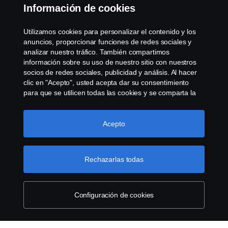
Contacta con nosotros
Información de cookies
Whistleblowing
Utilizamos cookies para personalizar el contenido y los
anuncios, proporcionar funciones de redes sociales y
Política de cookies
analizar nuestro tráfico. También compartimos
información sobre su uso de nuestro sitio con nuestros
socios de redes sociales, publicidad y análisis. Al hacer
Cookie settings
clic en "Acepto", usted acepta dar su consentimiento
para que se utilicen todas las cookies y se comparta la
información. También puede administrar sus cookies
haciendo clic en "Configuración de cookies" y
seleccionando las categorías que desea aceptar. Para
Acepto
obtener una explicación más detallada de cómo
utilizamos las cookies, visite nuestra sección de cookies,
que puede encontrar haciendo clic en el enlace debajo
Rechazarlas todas
© Copyright Scania 2022 All rights reserved. Scania
de este texto.
Más información sobre su privacidad
CV AB (publ), SE-151 87 Södertälje, Sweden, Tel:
+46-8-55 38 10 00, Fax: +46-8-55 38 10 37.
Configuración de cookies