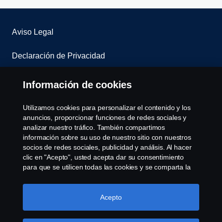
Aviso Legal
Declaración de Privacidad
Contacta con nosotros
Información de cookies
Whistleblowing
Utilizamos cookies para personalizar el contenido y los
anuncios, proporcionar funciones de redes sociales y
Política de cookies
analizar nuestro tráfico. También compartimos
información sobre su uso de nuestro sitio con nuestros
socios de redes sociales, publicidad y análisis. Al hacer
Cookie settings
clic en "Acepto", usted acepta dar su consentimiento
para que se utilicen todas las cookies y se comparta la
información. También puede administrar sus cookies
haciendo clic en "Configuración de cookies" y
seleccionando las categorías que desea aceptar. Para
Acepto
obtener una explicación más detallada de cómo
utilizamos las cookies, visite nuestra sección de cookies,