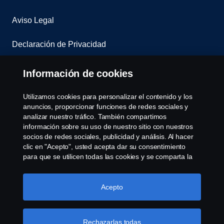
Aviso Legal
Declaración de Privacidad
Contacta con nosotros
Información de cookies
Whistleblowing
Utilizamos cookies para personalizar el contenido y los
anuncios, proporcionar funciones de redes sociales y
Política de cookies
analizar nuestro tráfico. También compartimos
información sobre su uso de nuestro sitio con nuestros
socios de redes sociales, publicidad y análisis. Al hacer
Cookie settings
clic en "Acepto", usted acepta dar su consentimiento
para que se utilicen todas las cookies y se comparta la
información. También puede administrar sus cookies
haciendo clic en "Configuración de cookies" y
seleccionando las categorías que desea aceptar. Para
Acepto
obtener una explicación más detallada de cómo
utilizamos las cookies, visite nuestra sección de cookies,
que puede encontrar haciendo clic en el enlace debajo
Rechazarlas todas