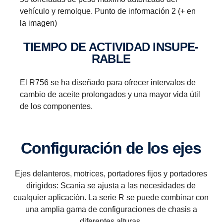
vehículo y remolque. Punto de información 2 (+ en
Marcha atrás
la imagen)
En lugar de un piñón, se utiliza un engranaje
TIEMPO DE ACTIVIDAD INSUPE­
planetario para la marcha atrás. Con esta solución,
RABLE
se pueden tener ocho piñones para dar marcha
atrás a velocidades de hasta 30 km/h. (Esto resulta
El R756 se ha diseñado para ofrecer intervalos de
útil, por ejemplo, cuando los camiones volquete
cambio de aceite prolongados y una mayor vida útil
tienen que dar marcha atrás en trayectos largos.)
de los componentes.
Confi­gu­ra­ción de los ejes
Ejes delanteros, motrices, portadores fijos y portadores
dirigidos: Scania se ajusta a las necesidades de
cualquier aplicación. La serie R se puede combinar con
una amplia gama de configuraciones de chasis a
diferentes alturas.