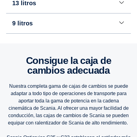
13 litros
9 litros
16 litros
16 litros
16 litros
Consigue la caja de
cambios adecuada
13 litros
13 litros
13 litros
Nuestra completa gama de cajas de cambios se puede
9 litros
9 litros
9 litros
adaptar a todo tipo de operaciones de transporte para
aportar toda la gama de potencia en la cadena
cinemática de Scania. Al ofrecer una mayor facilidad de
conducción, las cajas de cambios de Scania se pueden
equipar con ralentizador de Scania de alto rendimiento.