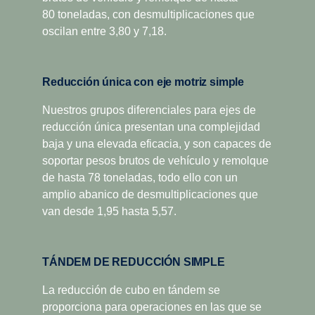
paradas de mantenimiento, gracias a un intervalo de
revoluciones económicas bajas y de velocidad de
80 toneladas, con desmultiplicaciones que
cambio de aceite más amplio. Todo esto garantiza la
crucero. Scania Opticruise y Scania Retarder, así
oscilan entre 3,80 y 7,18.
optimización de su economía de funcionamiento total.
como una gran variedad de tomas de fuerza, se
encuentran disponibles para todas las cajas de
cambios de doble gama con split.
Reducción única con eje motriz simple
Nuestros grupos diferenciales para ejes de
reducción única presentan una complejidad
baja y una elevada eficacia, y son capaces de
soportar pesos brutos de vehículo y remolque
de hasta 78 toneladas, todo ello con un
amplio abanico de desmultiplicaciones que
van desde 1,95 hasta 5,57.
TÁNDEM DE REDUCCIÓN SIMPLE
La reducción de cubo en tándem se
proporciona para operaciones en las que se