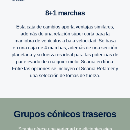
8+1 marchas
Esta caja de cambios aporta ventajas similares,
además de una relación súper corta para la
maniobra de vehículos a baja velocidad. Se basa
en una caja de 4 marchas, además de una sección
planetaria y su fuerza es ideal para las potencias de
par elevado de cualquier motor Scania en línea.
Entre las opciones se incluyen el Scania Retarder y
una selección de tomas de fuerza.
12 marchas
La plataforma de cajas de cambio Opticruise de Scania,
Grupos cónicos traseros
disponible en dos niveles de rendimiento, G25 y G33,
ofrece un cambio de marchas mejorado y rápido, además
Esta caja de cambios se ha diseñado para
de una excelente comodidad y ahorros de combustible
enfrentarse a los terrenos más desafiantes, por lo
Scania ofrece una variedad de eficientes ejes