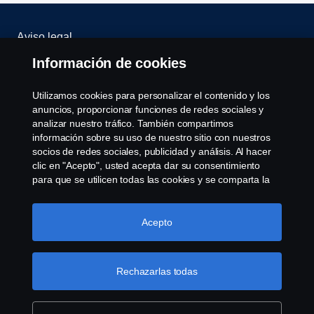
Aviso legal
Información de cookies
Política de privacidad
Utilizamos cookies para personalizar el contenido y los
Scania Assitance
anuncios, proporcionar funciones de redes sociales y
analizar nuestro tráfico. También compartimos
información sobre su uso de nuestro sitio con nuestros
Política de cookies
socios de redes sociales, publicidad y análisis. Al hacer
clic en "Acepto", usted acepta dar su consentimiento
Opciones de Cookies
para que se utilicen todas las cookies y se comparta la
información. También puede administrar sus cookies
haciendo clic en "Configuración de cookies" y
seleccionando las categorías que desea aceptar. Para
Acepto
obtener una explicación más detallada de cómo
utilizamos las cookies, visite nuestra sección de cookies,
que puede encontrar haciendo clic en el enlace debajo
Rechazarlas todas
de este texto.
Más información sobre su privacidad
© Copyright Scania 2008-2022. Todos los derechos
reservados. Diseño de R.Peinado S.A.