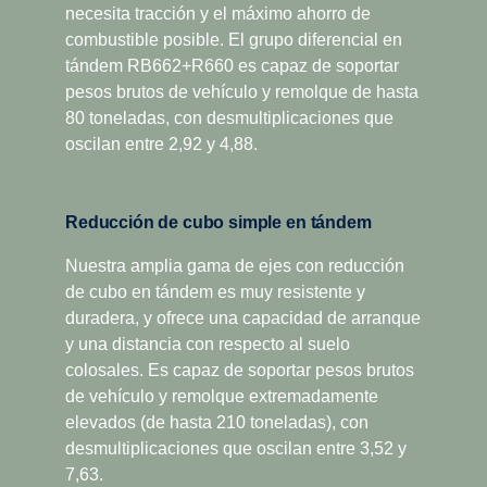
necesita tracción y el máximo ahorro de
combustible posible. El grupo diferencial en
tándem RB662+R660 es capaz de soportar
pesos brutos de vehículo y remolque de hasta
80 toneladas, con desmultiplicaciones que
oscilan entre 2,92 y 4,88.
Reducción de cubo simple en tándem
Nuestra amplia gama de ejes con reducción
de cubo en tándem es muy resistente y
duradera, y ofrece una capacidad de arranque
y una distancia con respecto al suelo
Facilidad de conduc­ción
colosales. Es capaz de soportar pesos brutos
Se logra una mayor facilidad de conducción con
de vehículo y remolque extremadamente
una gama más amplia de desmultiplicación, que
elevados (de hasta 210 toneladas), con
incluye marcha superlenta y superdirecta, y que se
desmultiplicaciones que oscilan entre 3,52 y
ajusta a la filosofía de bajas revoluciones del motor
7,63.