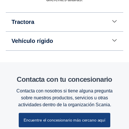
Tractora
Vehículo rígido
Retarder
El ralentizador en la G33 también se ha
Contacta con tu conce­sio­nario
actualizado y mejorado y ahora puede ofrecer un
par de 4700 Nm a una velocidad de árbol de
Contacta con nosotros si tiene alguna pregunta
transmisión inferior a 600 rpm.
sobre nuestros productos, servicios u otras
actividades dentro de la organización Scania.
Encuentre el concesionario más cercano aquí