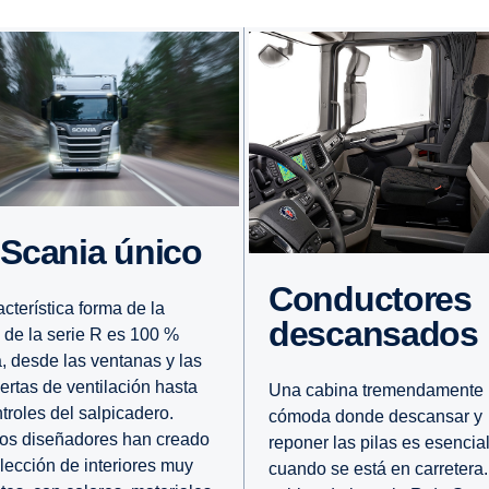
n Scania único
Conduc­tores
acterística forma de la
descan­sados
 de la serie R es 100 %
, desde las ventanas y las
rtas de ventilación hasta
Una cabina tremendamente
ntroles del salpicadero.
cómoda donde descansar y
os diseñadores han creado
reponer las pilas es esencia
lección de interiores muy
cuando se está en carretera.