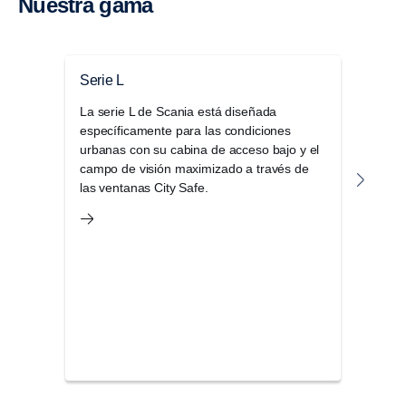
Nuestra gama
Serie L
Seri
La serie L de Scania está diseñada
La s
específicamente para las condiciones
cabin
urbanas con su cabina de acceso bajo y el
oper
campo de visión maximizado a través de
efic
las ventanas City Safe.
de co
exige