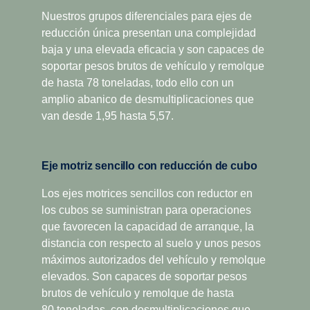
mejorar la lubricación de los engranajes y reducir las
dispone de dos relaciones súper cortas para vehículos
Nuestros grupos diferenciales para ejes de
pérdidas internas.
que circulan a baja velocidad. Se ha diseñado para
reducción única presentan una complejidad
generar un menor consumo y ha demostrado estar
baja y una elevada eficacia y son capaces de
Además, la plataforma presenta un nuevo diseño
especialmente indicada para el transporte de larga
soportar pesos brutos de vehículo y remolque
geométrico compacto, así como una carcasa de aluminio
distancia y regional, así como para aplicaciones de
de hasta 78 toneladas, todo ello con un
fundido de bajo peso, lo que genera niveles de sonido
construcción pesadas. Las versiones de sobremarcha
amplio abanico de desmultiplicaciones que
significativamente más bajos y un peso reducido de los
ofrecen una mayor capacidad de par, además de la
van desde 1,95 hasta 5,57.
componentes de hasta 75 kilogramos. Por otro lado,
sobremarcha para bajas y económicas revoluciones de
Opticruise ofrece un mayor tiempo de actividad y menos
velocidad de crucero. Scania Opticruise y Scania
paradas de mantenimiento, gracias a un intervalo de
Retarder, así como una gran variedad de tomas de
Eje motriz sencillo con reducción de cubo
cambio de aceite más amplio. Todo esto garantiza la
fuerza, se encuentran disponibles para todas las cajas de
Los ejes motrices sencillos con reductor en
optimización de su economía de funcionamiento total.
cambios de doble gama con split.
los cubos se suministran para operaciones
que favorecen la capacidad de arranque, la
distancia con respecto al suelo y unos pesos
máximos autorizados del vehículo y remolque
elevados. Son capaces de soportar pesos
brutos de vehículo y remolque de hasta
80 toneladas, con desmultiplicaciones que