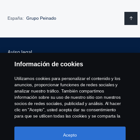
España:
Grupo Peinado
Aviso legal
Información de cookies
Política de privacidad
Utilizamos cookies para personalizar el contenido y los
Scania Assitance
anuncios, proporcionar funciones de redes sociales y
analizar nuestro tráfico. También compartimos
Política de cookies
información sobre su uso de nuestro sitio con nuestros
socios de redes sociales, publicidad y análisis. Al hacer
clic en "Acepto", usted acepta dar su consentimiento
Opciones de Cookies
para que se utilicen todas las cookies y se comparta la
información. También puede administrar sus cookies
haciendo clic en "Configuración de cookies" y
seleccionando las categorías que desea aceptar. Para
Acepto