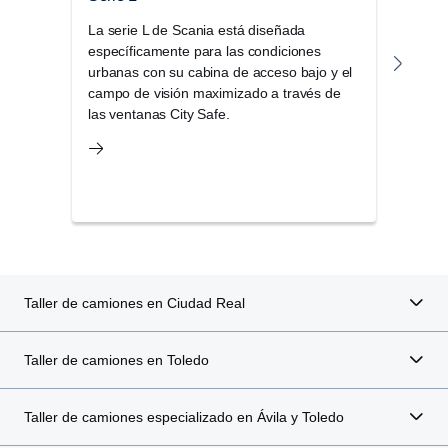
encuentra disponible para todos los motores V8 de hasta
La serie L de Scania está diseñada
La s
660 CV, así como para los motores de alta potencia de 13
específicamente para las condiciones
cabin
litros con 500 y 540 CV.
urbanas con su cabina de acceso bajo y el
oper
campo de visión maximizado a través de
efic
las ventanas City Safe.
de co
exige
Taller de camiones en Ciudad Real
Taller de camiones en Toledo
Taller de camiones especializado en Ávila y Toledo