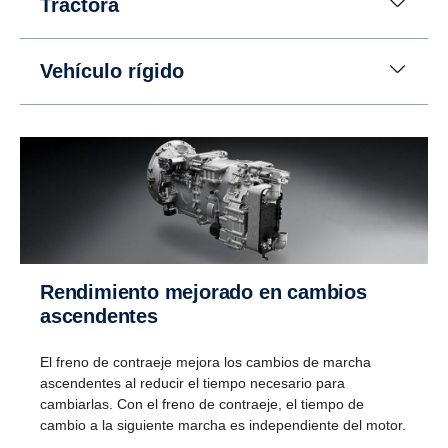
Tractora
Vehículo rígido
Marcha atrás
Rendi­miento mejorado en cambios
En lugar de un piñón, se utiliza un engranaje
ascen­dentes
planetario para la marcha atrás. Con esta solución,
se pueden tener ocho engranajes para dar marcha
El freno de contraeje mejora los cambios de marcha
atrás a velocidades de hasta 30 km/h. (Esto resulta
ascendentes al reducir el tiempo necesario para
útil, por ejemplo, cuando los camiones volquete
cambiarlas. Con el freno de contraeje, el tiempo de
tienen que dar marcha atrás en trayectos largos.)
cambio a la siguiente marcha es independiente del motor.