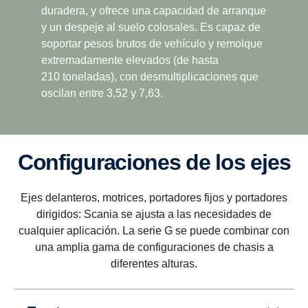
duradera, y ofrece una capacidad de arranque
y un despeje al suelo colosales. Es capaz de
soportar pesos brutos de vehículo y remolque
extremadamente elevados (de hasta
Facilidad de conduc­ción
210 toneladas), con desmultiplicaciones que
oscilan entre 3,52 y 7,63.
Se logra una mayor facilidad de conducción con
una gama más amplia de desmultiplicación, que
incluye marcha superlenta y superdirecta, y que se
ajusta a la filosofía de bajas revoluciones del motor
Confi­gu­ra­ciones de los ejes
de Scania.
Ejes delanteros, motrices, portadores fijos y portadores
dirigidos: Scania se ajusta a las necesidades de
cualquier aplicación. La serie G se puede combinar con
una amplia gama de configuraciones de chasis a
diferentes alturas.