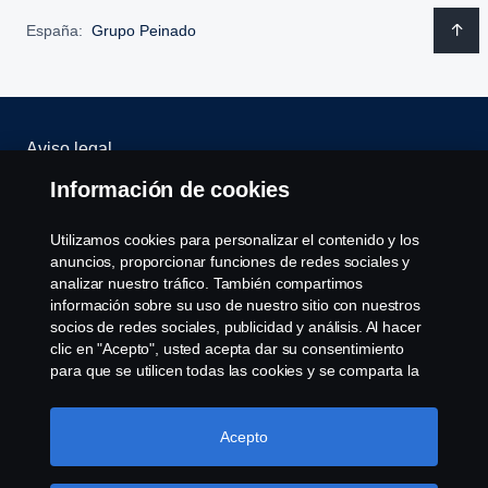
España:
Grupo Peinado
Aviso legal
Información de cookies
Política de privacidad
Utilizamos cookies para personalizar el contenido y los
Scania Assitance
anuncios, proporcionar funciones de redes sociales y
analizar nuestro tráfico. También compartimos
Política de cookies
información sobre su uso de nuestro sitio con nuestros
socios de redes sociales, publicidad y análisis. Al hacer
clic en "Acepto", usted acepta dar su consentimiento
Opciones de Cookies
para que se utilicen todas las cookies y se comparta la
información. También puede administrar sus cookies
haciendo clic en "Configuración de cookies" y
seleccionando las categorías que desea aceptar. Para
Acepto
obtener una explicación más detallada de cómo
utilizamos las cookies, visite nuestra sección de cookies,