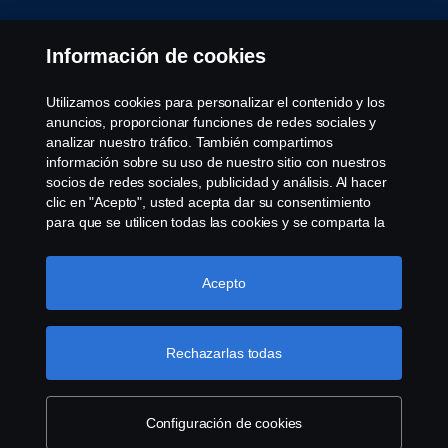
Aviso Legal
Información de cookies
Declaración de Privacidad
Utilizamos cookies para personalizar el contenido y los
anuncios, proporcionar funciones de redes sociales y
Política de cookies
analizar nuestro tráfico. También compartimos
información sobre su uso de nuestro sitio con nuestros
socios de redes sociales, publicidad y análisis. Al hacer
Cookie settings
clic en "Acepto", usted acepta dar su consentimiento
para que se utilicen todas las cookies y se comparta la
información. También puede administrar sus cookies
haciendo clic en "Configuración de cookies" y
seleccionando las categorías que desea aceptar. Para
Acepto
obtener una explicación más detallada de cómo
utilizamos las cookies, visite nuestra sección de cookies,
que puede encontrar haciendo clic en el enlace debajo
Rechazarlas todas
© Copyright Scania 2022 All rights reserved. Scania
de este texto.
Más información sobre su privacidad
CV AB (publ), SE-151 87 Södertälje, Sweden, Tel:
+46-8-55 38 10 00, Fax: +46-8-55 38 10 37.
Configuración de cookies