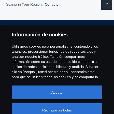
Scania in Your Region:
Conauto
Aviso Legal
Información de cookies
Declaración de Privacidad
Utilizamos cookies para personalizar el contenido y los
anuncios, proporcionar funciones de redes sociales y
Política de cookies
analizar nuestro tráfico. También compartimos
información sobre su uso de nuestro sitio con nuestros
socios de redes sociales, publicidad y análisis. Al hacer
Cookie settings
clic en "Acepto", usted acepta dar su consentimiento
para que se utilicen todas las cookies y se comparta la
información. También puede administrar sus cookies
haciendo clic en "Configuración de cookies" y
seleccionando las categorías que desea aceptar. Para
Acepto
obtener una explicación más detallada de cómo
utilizamos las cookies, visite nuestra sección de cookies,
que puede encontrar haciendo clic en el enlace debajo
Rechazarlas todas
© Copyright Scania 2022 All rights reserved. Scania
de este texto.
Más información sobre su privacidad