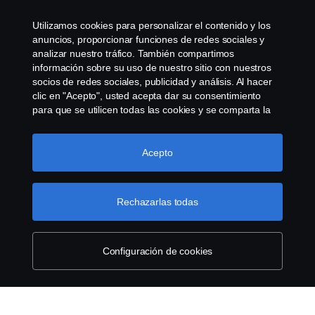
Declaración de Privacidad
Utilizamos cookies para personalizar el contenido y los
anuncios, proporcionar funciones de redes sociales y
Política de cookies
analizar nuestro tráfico. También compartimos
información sobre su uso de nuestro sitio con nuestros
socios de redes sociales, publicidad y análisis. Al hacer
Cookie settings
clic en "Acepto", usted acepta dar su consentimiento
para que se utilicen todas las cookies y se comparta la
información. También puede administrar sus cookies
haciendo clic en "Configuración de cookies" y
seleccionando las categorías que desea aceptar. Para
Acepto
obtener una explicación más detallada de cómo
utilizamos las cookies, visite nuestra sección de cookies,
que puede encontrar haciendo clic en el enlace debajo
Rechazarlas todas
© Copyright Scania 2022 All rights reserved. Scania
de este texto.
Más información sobre su privacidad
CV AB (publ), SE-151 87 Södertälje, Sweden, Tel:
+46-8-55 38 10 00, Fax: +46-8-55 38 10 37.
Configuración de cookies