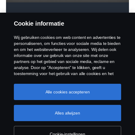
Cookie informatie
Français
Wij gebruiken cookies om web content en advertenties te
personaliseren, om functies voor sociale media te bieden
en om het websiteverkeer te analyseren. Wij delen ook
informatie over uw gebruik van onze site met onze
partners op het gebied van sociale media, reclame en
analyse. Door op "Accepteren" te klikken, geeft u
toestemming voor het gebruik van alle cookies en het
delen van informatie. U kunt uw cookies ook beheren
door op "Cookie Instellingen" te klikken en de
categorieën te selecteren die u wilt accepteren. Voor een
Alle cookies accepteren
meer gedetailleerde uitleg over hoe wij cookies
gebruiken, verwijzen wij u naar onze cookies pagina, die
u kunt vinden door op de link onder deze tekst te
Alles afwijzen
klikken.
Cookie beleid
Cookie-instellingen