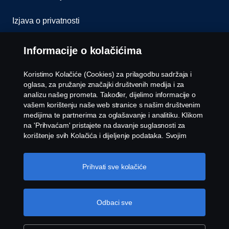
Izjava o privatnosti
Kolačići
Informacije o kolačićima
Kontaktirajte nas
Koristimo Kolačiće (Cookies) za prilagodbu sadržaja i
oglasa, za pružanje značajki društvenih medija i za
Whistleblowing
analizu našeg prometa. Također, dijelimo informacije o
vašem korištenju naše web stranice s našim društvenim
medijima te partnerima za oglašavanje i analitiku. Klikom
Postavke Kolačića
na 'Prihvaćam' pristajete na davanje suglasnosti za
korištenje svih Kolačića i dijeljenje podataka. Svojim
Kolačićima možete upravljati i klikom na 'Postavke
Kolačića' i odabirom kategorija koje želite prihvatiti. Za
detaljnije objašnjenje o tome kako koristimo Kolačiće,
Prihvati sve kolačiće
posjetite naš odjeljak Kolačića koji možete pronaći klikom
na vezu ispod ovog teksta.
Više informacija o vašoj
privatnosti
Odbaci sve
© Copyright Scania 2026 Sva prava zadržana.
Scania BH d.o.o., Rakovička cesta 180A, 71 215
Blažuj - Sarajevo, Tel: +387 33 776 330