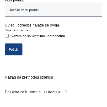
Vaša poruka:
DIREKTOR
VODITELJ NABAVE
Uvjeti i odredbe nalaze se
ovdje
.
Uvjeti i odredbe:
VODITELJ VOZNOG PARKA
Slažem se sa Uvjetima i odredbama
VOZAČ
Pošalji
OSTALO
Natrag na prethodnu stranicu
Posjetite našu stranicu za kontakt