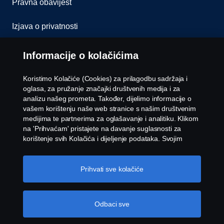
Pravna obavijest
Izjava o privatnosti
Kolačići
Informacije o kolačićima
Kontaktirajte nas
Koristimo Kolačiće (Cookies) za prilagodbu sadržaja i
oglasa, za pružanje značajki društvenih medija i za
Whistleblowing
analizu našeg prometa. Također, dijelimo informacije o
vašem korištenju naše web stranice s našim društvenim
medijima te partnerima za oglašavanje i analitiku. Klikom
Postavke Kolačića
na 'Prihvaćam' pristajete na davanje suglasnosti za
korištenje svih Kolačića i dijeljenje podataka. Svojim
Kolačićima možete upravljati i klikom na 'Postavke
Kolačića' i odabirom kategorija koje želite prihvatiti. Za
detaljnije objašnjenje o tome kako koristimo Kolačiće,
Prihvati sve kolačiće
posjetite naš odjeljak Kolačića koji možete pronaći klikom
na vezu ispod ovog teksta.
Više informacija o vašoj
privatnosti
Odbaci sve
© Copyright Scania 2026 Sva prava zadržana.
Scania BH d.o.o., Rakovička cesta 180A, 71 215