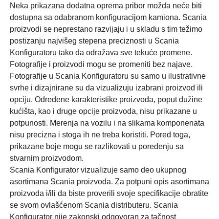
Neka prikazana dodatna oprema pribor možda neće biti
dostupna sa odabranom konfiguracijom kamiona. Scania
proizvodi se neprestano razvijaju i u skladu s tim težimo
postizanju najvišeg stepena preciznosti u Scania
Konfiguratoru tako da odražava sve tekuće promene.
Fotografije i proizvodi mogu se promeniti bez najave.
Fotografije u Scania Konfiguratoru su samo u ilustrativne
svrhe i dizajnirane su da vizualizuju izabrani proizvod ili
opciju. Određene karakteristike proizvoda, poput dužine
kućišta, kao i druge opcije proizvoda, nisu prikazane u
potpunosti. Merenja na vozilu i na slikama komponenata
nisu precizna i stoga ih ne treba koristiti. Pored toga,
prikazane boje mogu se razlikovati u poređenju sa
stvarnim proizvodom.
Scania Konfigurator vizualizuje samo deo ukupnog
asortimana Scania proizvoda. Za potpuni opis asortimana
proizvoda i/ili da biste proverili svoje specifikacije obratite
se svom ovlašćenom Scania distributeru. Scania
Konfigurator nije zakonski odgovoran za tačnost