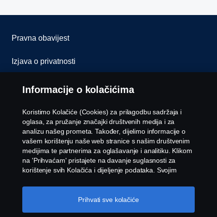
Pravna obavijest
Izjava o privatnosti
Kolačići
Informacije o kolačićima
Kontaktirajte nas
Koristimo Kolačiće (Cookies) za prilagodbu sadržaja i
oglasa, za pružanje značajki društvenih medija i za
Whistleblowing
analizu našeg prometa. Također, dijelimo informacije o
vašem korištenju naše web stranice s našim društvenim
medijima te partnerima za oglašavanje i analitiku. Klikom
Postavke Kolačića
na 'Prihvaćam' pristajete na davanje suglasnosti za
korištenje svih Kolačića i dijeljenje podataka. Svojim
Kolačićima možete upravljati i klikom na 'Postavke
Kolačića' i odabirom kategorija koje želite prihvatiti. Za
detaljnije objašnjenje o tome kako koristimo Kolačiće,
Prihvati sve kolačiće
posjetite naš odjeljak Kolačića koji možete pronaći klikom