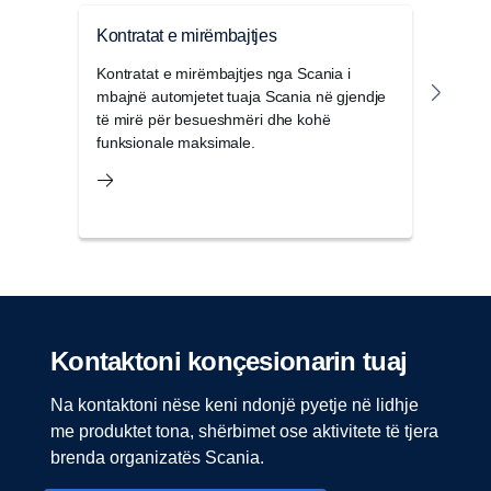
Kontratat e mirëmbajtjes
Kont
Kontratat e mirëmbajtjes nga Scania i
Kontr
mbajnë automjetet tuaja Scania në gjendje
Scani
të mirë për besueshmëri dhe kohë
papri
funksionale maksimale.
kamio
Kontaktoni konçesionarin tuaj
Na kontaktoni nëse keni ndonjë pyetje në lidhje
me produktet tona, shërbimet ose aktivitete të tjera
brenda organizatës Scania.