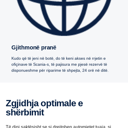
Gjithmonë pranë
Kudo që të jeni në botë, do të keni akses në rrjetin e
ofiçinave të Scania-s, të pajisura me pjesë rezervë të
disponueshme për riparime të shpejta, 24 orë në ditë.
Zgjidhja optimale e
shërbimit
Të dini saktësisht se si drejtohen automjetet tuaja, si