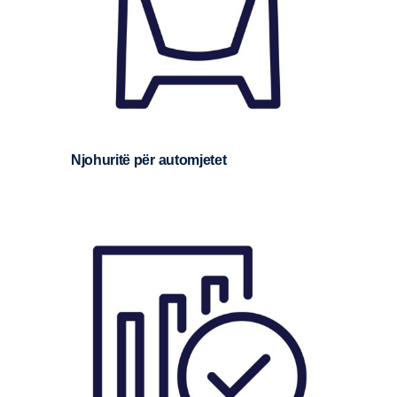
Njohuritë për automjetet