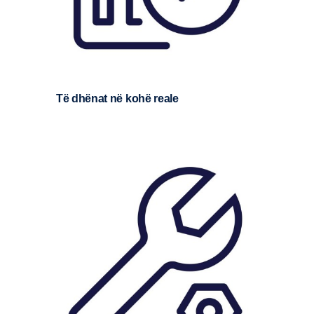
Të dhënat në kohë reale