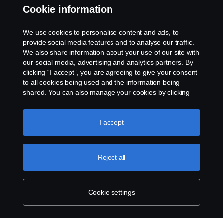
Privacy statement
Cookie information
Cookies
We use cookies to personalise content and ads, to
provide social media features and to analyse our traffic.
Contact us
We also share information about your use of our site with
our social media, advertising and analytics partners. By
clicking “I accept”, you are agreeing to give your consent
Cookie settings
to all cookies being used and the information being
shared. You can also manage your cookies by clicking
the “Cookie settings” and selecting the categories you’d
like to accept. For a more detailed explanation of how we
use cookies, please visit our cookies section, which you
I accept
can find by clicking the link below this text.
Cookie policy
Reject all
© Copyright Scania 2025 All rights reserved. Scania
CV AB (publ), SE-151 87 Södertälje, Sweden, Tel:
+46-8-55 38 10 00, Fax: +46-8-55 38 10 37.
Cookie settings