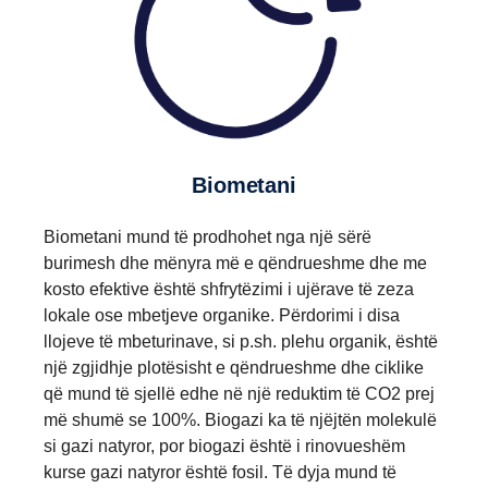
Biometani
Biometani mund të prodhohet nga një sërë
burimesh dhe mënyra më e qëndrueshme dhe me
kosto efektive është shfrytëzimi i ujërave të zeza
lokale ose mbetjeve organike. Përdorimi i disa
llojeve të mbeturinave, si p.sh. plehu organik, është
një zgjidhje plotësisht e qëndrueshme dhe ciklike
që mund të sjellë edhe në një reduktim të CO2 prej
më shumë se 100%. Biogazi ka të njëjtën molekulë
si gazi natyror, por biogazi është i rinovueshëm
kurse gazi natyror është fosil. Të dyja mund të