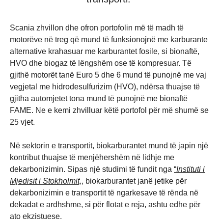
Scania zhvillon dhe ofron portofolin më të madh të
motorëve në treg që mund të funksionojnë me karburante
alternative krahasuar me karburantet fosile, si bionaftë,
HVO dhe biogaz të lëngshëm ose të kompresuar. Të
gjithë motorët tanë Euro 5 dhe 6 mund të punojnë me vaj
vegjetal me hidrodesulfurizim (HVO), ndërsa thuajse të
gjitha automjetet tona mund të punojnë me bionaftë
FAME. Ne e kemi zhvilluar këtë portofol për më shumë se
25 vjet.
Në sektorin e transportit, biokarburantet mund të japin një
kontribut thuajse të menjëhershëm në lidhje me
dekarbonizimin. Sipas një studimi të fundit nga
“
Instituti i
Mjedisit i Stokholmit,
,
biokarburantet janë jetike për
dekarbonizimin e transportit të ngarkesave të rënda në
dekadat e ardhshme, si për flotat e reja, ashtu edhe për
ato ekzistuese.