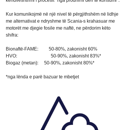
këndvështrimi i procesit "nga prodhimi deri te konsumi".
Kur komunikojmë në një nivel të përgjithshëm në lidhje
me alternativat e ndryshme të Scania-s krahasuar me
motorët me djegie fosile me naftë, ne përdorim këto
shifra:
Bionaftë-FAME: 50-80%, zakonisht 60%
HVO: 50-90%, zakonisht 83%*
Biogaz (metan): 50-90%, zakonisht 80%*
*nga lënda e parë bazuar te mbetjet