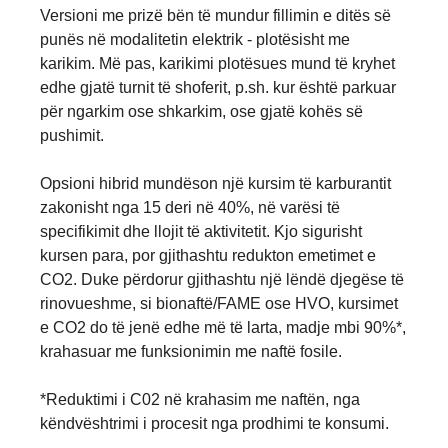
Versioni me prizë bën të mundur fillimin e ditës së
punës në modalitetin elektrik - plotësisht me
karikim. Më pas, karikimi plotësues mund të kryhet
edhe gjatë turnit të shoferit, p.sh. kur është parkuar
për ngarkim ose shkarkim, ose gjatë kohës së
pushimit.
Opsioni hibrid mundëson një kursim të karburantit
zakonisht nga 15 deri në 40%, në varësi të
specifikimit dhe llojit të aktivitetit. Kjo sigurisht
kursen para, por gjithashtu redukton emetimet e
CO2. Duke përdorur gjithashtu një lëndë djegëse të
rinovueshme, si bionaftë/FAME ose HVO, kursimet
e CO2 do të jenë edhe më të larta, madje mbi 90%*,
krahasuar me funksionimin me naftë fosile.
*Reduktimi i C02 në krahasim me naftën, nga
Sistemet e sigurisë për të ardhmen
Autonomous solutions
Efikasiteti i karburantit
Koha funksionale
Lidhshmëria
Elektrifikimi
Ecolution
Siguria
këndvështrimi i procesit nga prodhimi te konsumi.