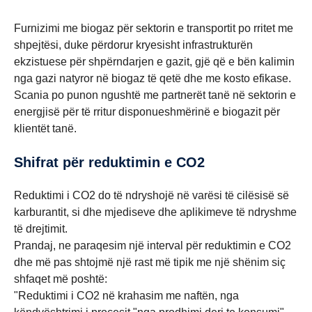
Furnizimi me biogaz për sektorin e transportit po rritet me
shpejtësi, duke përdorur kryesisht infrastrukturën
ekzistuese për shpërndarjen e gazit, gjë që e bën kalimin
nga gazi natyror në biogaz të qetë dhe me kosto efikase.
Scania po punon ngushtë me partnerët tanë në sektorin e
energjisë për të rritur disponueshmërinë e biogazit për
klientët tanë.
Shifrat për reduktimin e CO2
Reduktimi i CO2 do të ndryshojë në varësi të cilësisë së
karburantit, si dhe mjediseve dhe aplikimeve të ndryshme
të drejtimit.
Prandaj, ne paraqesim një interval për reduktimin e CO2
dhe më pas shtojmë një rast më tipik me një shënim siç
shfaqet më poshtë:
"Reduktimi i CO2 në krahasim me naftën, nga