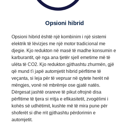
Opsioni hibrid
Opsioni hibrid është një kombinim i një sistemi
elektrik të lëvizjes me një motor tradicional me
djegie. Kjo redukton në masë të madhe konsumin e
karburantit, që nga ana tjetër sjell emetime më të
ulëta të CO2. Kjo redukton gjithashtu zhurmën, gjë
që mund t'i japë automjetit hibrid përfitime të
veçanta, si leja për të vepruar në qytete herët në
mëngjes, vonë në mbrëmje ose gjatë natës.
Dërgesat jashtë orareve të pikut ofrojnë disa
përfitime të tjera si rritja e efikasitetit, zvogëlimi i
kohës së udhëtimit, kushte më të mira pune për
shoferët si dhe rrit gjithashtu përdorimin e
automjetit.