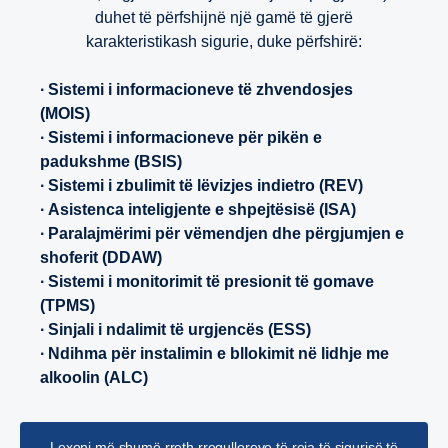
duhet të përfshijnë një gamë të gjerë
karakteristikash sigurie, duke përfshirë:
∙ Sistemi i informacioneve të zhvendosjes
(MOIS)
∙ Sistemi i informacioneve për pikën e
padukshme (BSIS)
∙ Sistemi i zbulimit të lëvizjes indietro (REV)
∙ Asistenca inteligjente e shpejtësisë (ISA)
∙ Paralajmërimi për vëmendjen dhe përgjumjen e
shoferit (DDAW)
∙ Sistemi i monitorimit të presionit të gomave
(TPMS)
∙ Sinjali i ndalimit të urgjencës (ESS)
∙ Ndihma për instalimin e bllokimit në lidhje me
alkoolin (ALC)
Lexoni më shumë rreth rregulloreve të reja të sigurisë të