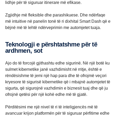
lidhje për të siguruar itinerare më efikase.
Zgjidhje më fleksible dhe parashikuese. Dhe ndërfaqe
më intuitive në panelin tonë të ri dixhital Smart Dash që e
bëjnë më të lehtë ndërveprimin me automjetet tuaja.
Teknologji e përshtatshme për të
ardhmen, sot
Ajo do të forcojë gjithashtu edhe sigurinë. Në një botë ku
sulmet kibernetike janë vazhdimisht në rritje, është e
rëndësishme të jemi një hap para dhe të ofrojmë veçori
kryesore të sigurisë kibernetike që i mbajnë automjetet të
sigurta, që sigurojnë vazhdimin e biznesit tuaj dhe që ju
ofrojnë qetësi për një kohë edhe më të gjatë.
Përditësimi me një nivel të ri të inteligjencës më të
avancuar krijon platformën për të siguruar përfitime edhe