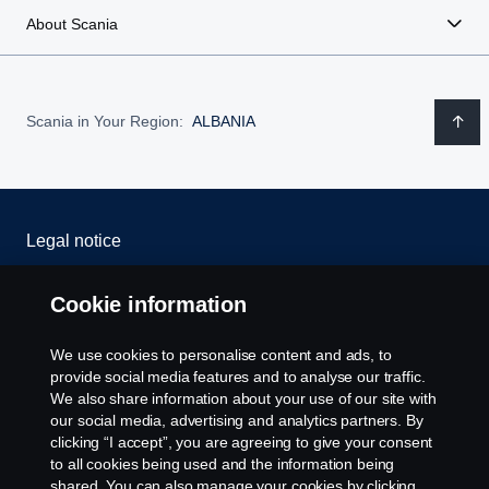
About Scania
Scania in Your Region:
ALBANIA
Legal notice
Privacy statement
Cookie information
Cookies
We use cookies to personalise content and ads, to
provide social media features and to analyse our traffic.
Contact us
We also share information about your use of our site with
our social media, advertising and analytics partners. By
clicking “I accept”, you are agreeing to give your consent
Cookie settings
to all cookies being used and the information being
shared. You can also manage your cookies by clicking