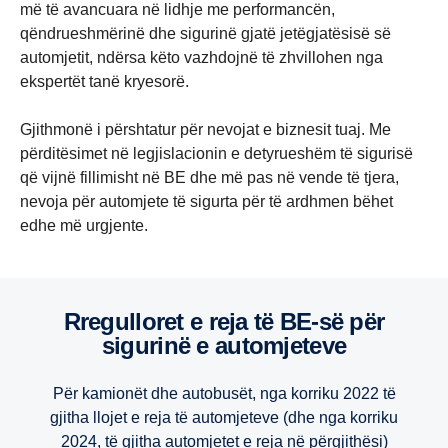
më të avancuara në lidhje me performancën,
qëndrueshmërinë dhe sigurinë gjatë jetëgjatësisë së
automjetit, ndërsa këto vazhdojnë të zhvillohen nga
ekspertët tanë kryesorë.
Gjithmonë i përshtatur për nevojat e biznesit tuaj. Me
përditësimet në legjislacionin e detyrueshëm të sigurisë
që vijnë fillimisht në BE dhe më pas në vende të tjera,
nevoja për automjete të sigurta për të ardhmen bëhet
edhe më urgjente.
Rregulloret e reja të BE-së për
sigurinë e automjeteve
Për kamionët dhe autobusët, nga korriku 2022 të
gjitha llojet e reja të automjeteve (dhe nga korriku
2024, të gjitha automjetet e reja në përgjithësi)