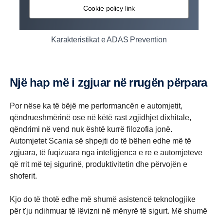
Cookie policy link
Karakteristikat e ADAS Prevention
Një hap më i zgjuar në rrugën përpara
Por nëse ka të bëjë me performancën e automjetit,
qëndrueshmërinë ose në këtë rast zgjidhjet dixhitale,
qëndrimi në vend nuk është kurrë filozofia jonë.
Automjetet Scania së shpejti do të bëhen edhe më të
zgjuara, të fuqizuara nga inteligjenca e re e automjeteve
që rrit më tej sigurinë, produktivitetin dhe përvojën e
shoferit.
Kjo do të thotë edhe më shumë asistencë teknologjike
për t'ju ndihmuar të lëvizni në mënyrë të sigurt. Më shumë