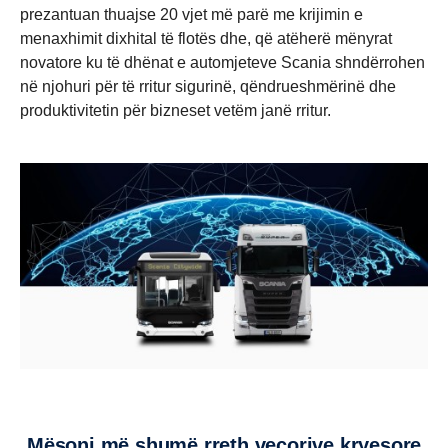
prezantuan thuajse 20 vjet më parë me krijimin e
menaxhimit dixhital të flotës dhe, që atëherë mënyrat
novatore ku të dhënat e automjeteve Scania shndërrohen
në njohuri për të rritur sigurinë, qëndrueshmërinë dhe
produktivitetin për bizneset vetëm janë rritur.
Mësoni më shumë rreth veçorive kryesore