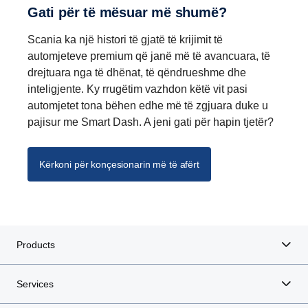
Gati për të mësuar më shumë?
Scania ka një histori të gjatë të krijimit të
automjeteve premium që janë më të avancuara, të
drejtuara nga të dhënat, të qëndrueshme dhe
inteligjente. Ky rrugëtim vazhdon këtë vit pasi
automjetet tona bëhen edhe më të zgjuara duke u
pajisur me Smart Dash. A jeni gati për hapin tjetër?
Kërkoni për konçesionarin më të afërt
Products
Services