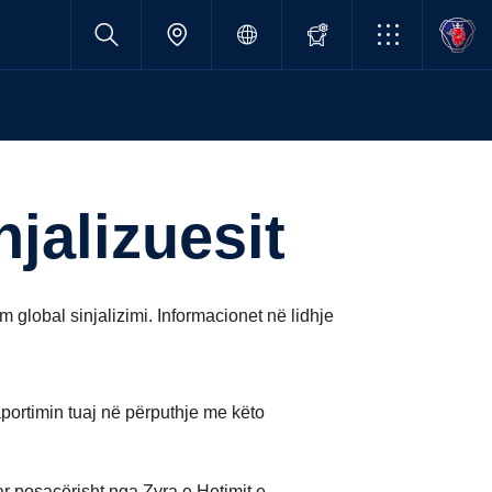
njalizuesit
m global sinjalizimi. Informacionet në lidhje
portimin tuaj në përputhje me këto
r posaçërisht nga Zyra e Hetimit e