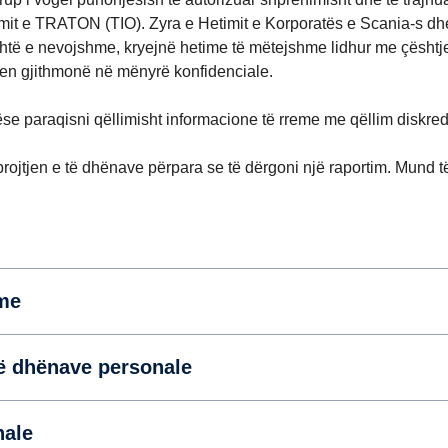
imit e TRATON (TIO). Zyra e Hetimit e Korporatës e Scania-s d
 është e nevojshme, kryejnë hetime të mëtejshme lidhur me çështj
hen gjithmonë në mënyrë konfidenciale.
se paraqisni qëllimisht informacione të rreme me qëllim diskredi
ojtjen e të dhënave përpara se të dërgoni një raportim. Mund t
hme
të dhënave personale
nale