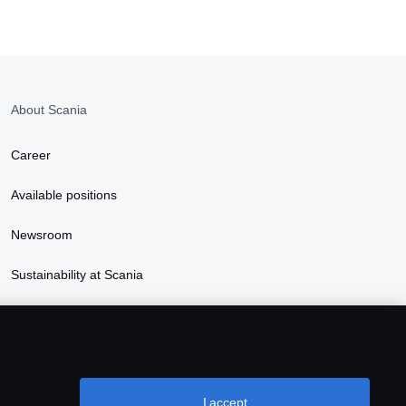
About Scania
Career
Available positions
Newsroom
Sustainability at Scania
Scania Lifestyle webshop
I accept