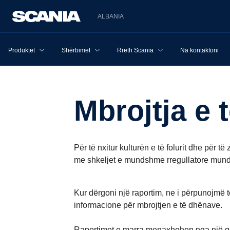
ALBANIA
Produktet
Shërbimet
Rreth Scania
Na kontaktoni
Mbrojtja e
Për të nxitur kulturën e të folurit dhe për 
me shkeljet e mundshme rregullatore mund 
Kur dërgoni një raportim, ne i përpunojmë 
informacione për mbrojtjen e të dhënave.
Raportimet e marra menaxhohen nga një grup