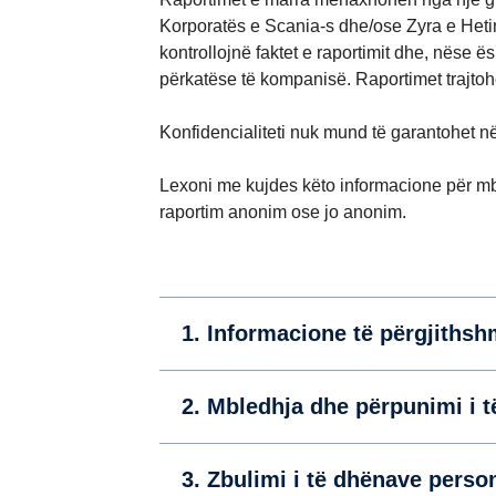
Korporatës e Scania-s dhe/ose Zyra e Het
kontrollojnë faktet e raportimit dhe, nëse
përkatëse të kompanisë. Raportimet trajto
Konfidencialiteti nuk mund të garantohet në
Lexoni me kujdes këto informacione për mbr
raportim anonim ose jo anonim.
1. Informacione të përgjiths
2. Mbledhja dhe përpunimi i 
3. Zbulimi i të dhënave perso