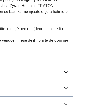
he/ose Zyra e Hetimit e TRATON
en së bashku me njësitë e tjera hetimore
timin e një personi (denoncimin e tij).
ë vendosni nëse dëshironi të dërgoni një