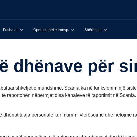
Fushatat
Operacionet e transportit
Shërbimet
 të dhënave për si
të zbuluar shkeljet e mundshme, Scania ka në funksionim një siste
të raportohen nëpërmjet disa kanaleve të raportimit në Scania.
të dhënat tuaja personale kur marrim, vlerësojmë dhe hetojmë ra
 i vogël punonjësish të autorizuar shprehimisht dhe të trajnua