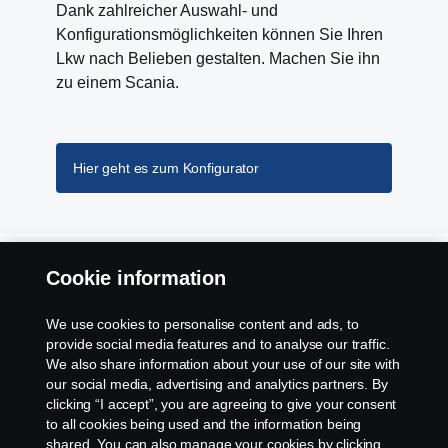
Dank zahlreicher Auswahl- und
Konfigurationsmöglichkeiten können Sie Ihren
Lkw nach Belieben gestalten. Machen Sie ihn
zu einem Scania.
Hier geht es zum Konfigurator
Entdecken Sie die Scania Lkw-​Reihe
Cookie information
We use cookies to personalise content and ads, to
provide social media features and to analyse our traffic.
l-series
p-se
We also share information about your use of our site with
our social media, advertising and analytics partners. By
clicking “I accept”, you are agreeing to give your consent
to all cookies being used and the information being
shared. You can also manage your cookies by clicking