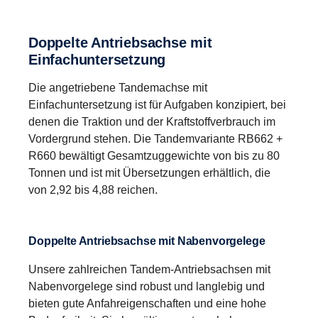
Bessere Fahreigenschaften ergeben sich aus der
breiteren Spreizung der Übersetzungsverhältnisse
einschließlich Super-Kriechgang (Crawler) und
Doppelte Antrieb­sachse mit
Overdrive, die dem Scania Philosophie der
Einfachunter­set­zung
niedrigen Drehzahlen entsprechen.
Die angetriebene Tandemachse mit
Einfachuntersetzung ist für Aufgaben konzipiert, bei
denen die Traktion und der Kraftstoffverbrauch im
Rückwärtsfahren
Vordergrund stehen. Die Tandemvariante RB662 +
Anstelle eines Rückwärtsgangs wird ein
R660 bewältigt Gesamtzuggewichte von bis zu 80
Planetengetriebe zum Rückwärtsfahren eingesetzt.
Tonnen und ist mit Übersetzungen erhältlich, die
Diese Lösung ermöglicht acht Gänge für das
von 2,92 bis 4,88 reichen.
Rückwärtsfahren mit Geschwindigkeiten von bis zu
30 km/h. (Dies ist zum Beispiel dann nützlich, wenn
Kipperfahrzeuge über längere Strecken
Doppelte Antriebsachse mit Nabenvorgelege
zurücksetzen müssen.)
Unsere zahlreichen Tandem-Antriebsachsen mit
Nabenvorgelege sind robust und langlebig und
bieten gute Anfahreigenschaften und eine hohe