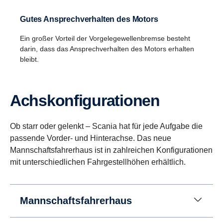
Gutes Ansprechverhalten des Motors
Das neue Scania Opticruise Getriebe G33CM ist für alle
Ein großer Vorteil der Vorgelegewellenbremse besteht
V8-Motoren mit bis zu 660 PS sowie für die
darin, dass das Ansprechverhalten des Motors erhalten
leistungsstarken 13-Liter-Motoren mit 500 und 540 PS
bleibt.
erhältlich.
Achskon­fig­u­ra­tionen
Ob starr oder gelenkt – Scania hat für jede Aufgabe die
passende Vorder- und Hinterachse. Das neue
Mannschaftsfahrerhaus ist in zahlreichen Konfigurationen
mit unterschiedlichen Fahrgestellhöhen erhältlich.
Mannschaftsfahrerhaus