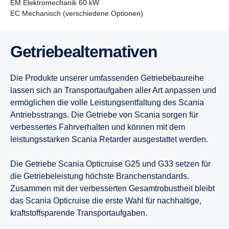
EM Elektromechanik 60 kW
EC Mechanisch (verschiedene Optionen)
13 Liter Motor Super
13 Liter
13 Liter
13 Liter
Getriebeal­ter­na­tiven
11 Liter Motor Super
Super 11-Liter-Motor
Super 11-Liter-Motor
9 Liter
Die Produkte unserer umfassenden Getriebebaureihe
lassen sich an Transportaufgaben aller Art anpassen und
13 Liter
9 Liter
9 Liter
ermöglichen die volle Leistungsentfaltung des Scania
Antriebsstrangs. Die Getriebe von Scania sorgen für
verbessertes Fahrverhalten und können mit dem
9 Liter
7 Liter
leistungsstarken Scania Retarder ausgestattet werden.
Die Getriebe Scania Opticruise G25 und G33 setzen für
7 Liter
die Getriebeleistung höchste Branchenstandards.
Zusammen mit der verbesserten Gesamtrobustheit bleibt
das Scania Opticruise die erste Wahl für nachhaltige,
kraftstoffsparende Transportaufgaben.