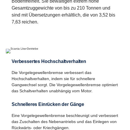
Retarder
Bodenfreiheit. Sie bewältigen extrem hohe
Gesamtzuggewichte von bis zu 210 Tonnen und
Auch der Retarder des G33 wurde aktualisiert und
sind mit Übersetzungen erhältlich, die von 3,52 bis
verbessert und ist nun in der Lage, bei einer
7,63 reichen.
Kardanwellendrehzahl von weniger als 600 U/min
ein Drehmoment von 4.700 Nm zu liefern.
Verbessertes Hochschaltverhalten
Nebenantrieb
Im Zuge des neuen Scania Opticruise Getriebes
Die Vorgelegewellenbremse verbessert das
Hochschaltverhalten, indem sie für schnellere
wird ein Nebenantriebsprogramm mit neun
Gangwechsel sorgt. Die Vorgelegewellenbremse optimiert
verschiedenen Leistungsstufen eingeführt. Mehr
das Schaltverhalten unabhängig vom Motor.
Drehmoment und eine längere Übersetzung
verbessern die Gesamtleistung der Aufbaugeräte.
Schnelleres Einrücken der Gänge
Ein höheres Übersetzungsverhältnis ermöglicht
niedrigere Motordrehzahlen und führt zu
Eine Vorgelegewellenbremse beschleunigt und verbessert
niedrigeren Geräuschpegeln sowie reduziertem
das Zuschalten des Nebenantriebs und das Einlegen von
Rückwärts- oder Kriechgängen.
Kraftstoffverbrauch.