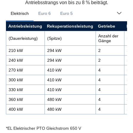
Antriebsstrangs von bis zu 8 % beiträgt.
Elektrisch
Euro 6
Euro 5
Antriebsleistung
Rekuperationsleistung
Getriebe
Ins
Anzahl der
(Dauerleistung)
(Spitze)
kW
Gänge
210 kW
294 kW
2
35
240 kW
294 kW
2
35
270 kW
410 kW
4
35
300 kW
410 kW
4
35
330 kW
410 kW
4
35
360 kW
480 kW
4
35
400 kW
480 kW
4
35
*EL Elektrischer PTO Gleichstrom 650 V