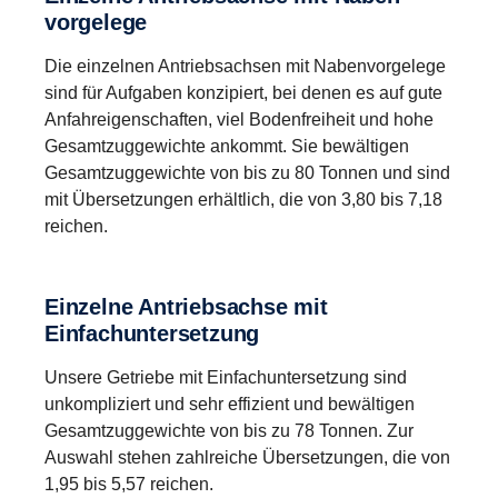
die variable Ölmenge und Ölsprühfunktion zur
mit hohem Anspruch an die Beschleunigung. Dieses
vorgelege
Verbesserung der Getriebeschmierung und Reduzierung
Getriebe ist in seiner Eigenschaft selbsterklärend und der
Für Aufgaben, die zusätzliche Zugleistung bei niedrigen
der internen Verluste ergänzt.
Fahrer kann sich vollständig auf das Führen des
Geschwindigkeiten erfordern, besitzt dieses Getriebe
Die einzelnen Antriebsachsen mit Nabenvorgelege
Fahrzeugs konzentrieren.
zwei zusätzliche Kriechgänge. Es wurde für optimale
sind für Aufgaben konzipiert, bei denen es auf gute
In die Baureihe eingeführt wurden außerdem ein neues
Anfahreigenschaften, viel Bodenfreiheit und hohe
Wirtschaftlichkeit konstruiert und hat sich sowohl im
kompaktes geometrisches Design sowie ein um 75 kg
Gesamtzuggewichte ankommt. Sie bewältigen
Fernverkehr als auch im regionalen Verteilerverkehr
leichteres Aluminiumgussgehäuse, die den
sowie im Schwerlastverkehr auf Baustellen als äußerst
Gesamtzuggewichte von bis zu 80 Tonnen und sind
Geräuschpegel deutlich senken. Darüber hinaus sorgt
erfolgreich erwiesen. Die Ausführungen mit Overdrive
mit Übersetzungen erhältlich, die von 3,80 bis 7,18
das Opticruise-System durch verlängerte
reichen.
bieten ein höheres Drehmoment, plus Overdrive für
Ölwechselintervalle für eine längere Betriebszeit und
niedrige und somit wirtschaftliche Drehzahlen. Für alle
weniger Wartungsstopps. All dies stellt sicher, dass Ihre
Range-Getriebe mit teilbaren Schaltstufen sind Scania
Einzelne Antrieb­sachse mit
Gesamtwirtschaftlichkeit optimiert wird.
Opticruise, Scania Retarder und eine Reihe von
Einfachunter­set­zung
Nebenantrieben verfügbar.
Unsere Getriebe mit Einfachuntersetzung sind
unkompliziert und sehr effizient und bewältigen
Gesamtzuggewichte von bis zu 78 Tonnen. Zur
Auswahl stehen zahlreiche Übersetzungen, die von
Fahreigen­schaften
1,95 bis 5,57 reichen.