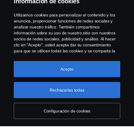
Información de cookies
Trabaja con nosotros
Utilizamos cookies para personalizar el contenido y los
anuncios, proporcionar funciones de redes sociales y
Política de cookies
analizar nuestro tráfico. También compartimos
información sobre su uso de nuestro sitio con nuestros
socios de redes sociales, publicidad y análisis. Al hacer
Cookie settings
clic en "Acepto", usted acepta dar su consentimiento
para que se utilicen todas las cookies y se comparta la
información. También puede administrar sus cookies
haciendo clic en "Configuración de cookies" y
seleccionando las categorías que desea aceptar. Para
Acepto
obtener una explicación más detallada de cómo
utilizamos las cookies, visite nuestra sección de cookies,
que puede encontrar haciendo clic en el enlace debajo
Rechazarlas todas
© Copyright Scania 2022 All rights reserved. Scania
de este texto.
Más información sobre su privacidad
CV AB (publ), SE-151 87 Södertälje, Sweden, Tel:
+46-8-55 38 10 00, Fax: +46-8-55 38 10 37.
Configuración de cookies