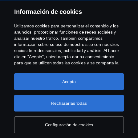
Declaración de privacidad
Información de cookies
Trabaja con nosotros
Utilizamos cookies para personalizar el contenido y los
anuncios, proporcionar funciones de redes sociales y
Política de cookies
analizar nuestro tráfico. También compartimos
información sobre su uso de nuestro sitio con nuestros
socios de redes sociales, publicidad y análisis. Al hacer
Cookie settings
clic en "Acepto", usted acepta dar su consentimiento
para que se utilicen todas las cookies y se comparta la
información. También puede administrar sus cookies
haciendo clic en "Configuración de cookies" y
seleccionando las categorías que desea aceptar. Para
Acepto
obtener una explicación más detallada de cómo
utilizamos las cookies, visite nuestra sección de cookies,
que puede encontrar haciendo clic en el enlace debajo
Rechazarlas todas
© Copyright Scania 2022 All rights reserved. Scania
de este texto.
Más información sobre su privacidad
CV AB (publ), SE-151 87 Södertälje, Sweden, Tel:
+46-8-55 38 10 00, Fax: +46-8-55 38 10 37.
Configuración de cookies