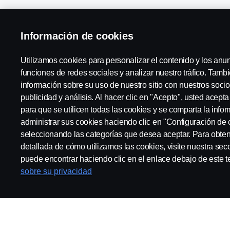
Soluciones de generación de energía
Financiación
Información de cookies
Atributos
Utilizamos cookies para personalizar el contenido y los anu
funciones de redes sociales y analizar nuestro tráfico. Tam
información sobre su uso de nuestro sitio con nuestros socio
Scania in Your Region:
Talleres M. Herbera S.L.
publicidad y análisis. Al hacer clic en "Acepto", usted acept
para que se utilicen todas las cookies y se comparta la inf
administrar sus cookies haciendo clic en "Configuración de 
seleccionando las categorías que desea aceptar. Para obte
detallada de cómo utilizamos las cookies, visite nuestra sec
Aviso Legal
Declaración de Privacidad
Política de cooki
puede encontrar haciendo clic en el enlace debajo de este t
sobre su privacidad
© Copyright Scania 2022 All rights reserved. Scania CV AB (publ),