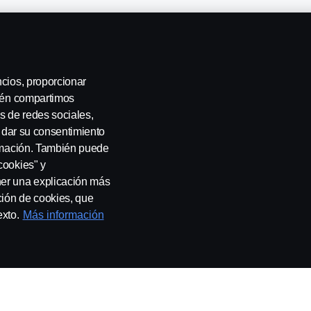
 y seguros
ncios, proporcionar
bién compartimos
s de redes sociales,
a dar su consentimiento
ormación. También puede
cookies" y
ner una explicación más
ción de cookies, que
es
Cookie settings
exto.
Más información
 SE-151 87 Södertälje, Sweden, Tel: +46-8-55 38 10 00, Fax: +46-8-55 38