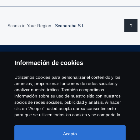
Scania in Your Region:
Scanaraba S.L.
Aviso Legal
Información de cookies
Declaración de Privacidad
Utilizamos cookies para personalizar el contenido y los
anuncios, proporcionar funciones de redes sociales y
Política de cookies
analizar nuestro tráfico. También compartimos
información sobre su uso de nuestro sitio con nuestros
socios de redes sociales, publicidad y análisis. Al hacer
Cookie settings
clic en "Acepto", usted acepta dar su consentimiento
para que se utilicen todas las cookies y se comparta la
información. También puede administrar sus cookies
haciendo clic en "Configuración de cookies" y
seleccionando las categorías que desea aceptar. Para
Acepto
obtener una explicación más detallada de cómo