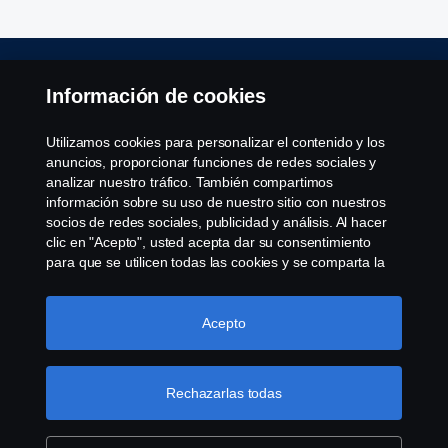
Aviso Legal
Información de cookies
Declaración de Privacidad
Utilizamos cookies para personalizar el contenido y los
anuncios, proporcionar funciones de redes sociales y
Política de cookies
analizar nuestro tráfico. También compartimos
información sobre su uso de nuestro sitio con nuestros
socios de redes sociales, publicidad y análisis. Al hacer
Cookie settings
clic en "Acepto", usted acepta dar su consentimiento
para que se utilicen todas las cookies y se comparta la
información. También puede administrar sus cookies
haciendo clic en "Configuración de cookies" y
seleccionando las categorías que desea aceptar. Para
Acepto
obtener una explicación más detallada de cómo
utilizamos las cookies, visite nuestra sección de cookies,
que puede encontrar haciendo clic en el enlace debajo
Rechazarlas todas
© Copyright Scania 2022 All rights reserved. Scania
de este texto.
Más información sobre su privacidad
CV AB (publ), SE-151 87 Södertälje, Sweden, Tel:
+46-8-55 38 10 00, Fax: +46-8-55 38 10 37.