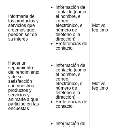
Información de
contacto (como
Informarle de
el nombre, el
los productos y
correo
servicios que
electrónico, el
Motivo
creemos que
número de
legítimo
pueden ser de
teléfono o la
su interés
dirección)
Preferencias de
contacto
Hacer un
Información de
seguimiento
contacto (como
del rendimiento
el nombre, el
y de su
correo
satisfacción
electrónico, el
Motivo
con nuestros
número de
legítimo
productos y
teléfono o la
servicios y
dirección)
animarle a que
Preferencias de
participe en las
contacto
encuestas
Información de